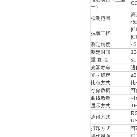
C
一）
高
检测范围
低
[C
抗氯干扰
[C
测定精度
≤
测定时间
1
重 复 性
≤
光源寿命
进
光学稳定
≤0
比色方式
比
存储数据
可
曲线数量
可
显示方式
T
R
通讯方式
U
打印方式
可
操作界面
中