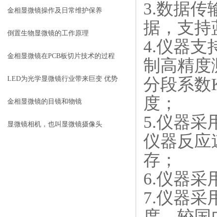
3.数据
牌值得推荐
金相显微镜操作及日常维护保养
据，支持
倒置生物显微镜的工作原理
4.仪器
金相显微镜在PCB板切片技术的过程
制高精度
控制中的作用
分段系数
LED为光学显微镜行业带来巨变 优势
度；
比传统卤素更明显
金相显微镜的目镜和物镜
5.仪器
显微镜相机，也叫显微镜摄像头
仪器反应
存；
6.仪器
7.仪器
度，较国