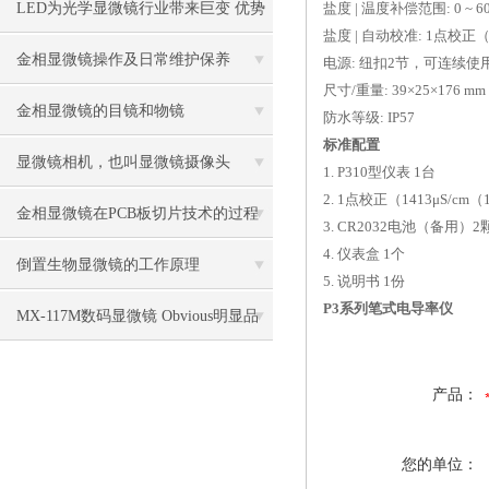
LED为光学显微镜行业带来巨变 优势
盐度 | 温度补偿范围: 0 ~ 6
盐度 | 自动校准: 1点校正（14
比传统卤素更明显
金相显微镜操作及日常维护保养
电源: 纽扣2节，可连续使
尺寸/重量: 39×25×176 mm /
金相显微镜的目镜和物镜
防水等级: IP57
标准配置
显微镜相机，也叫显微镜摄像头
1. P310型仪表 1台
2. 1点校正（1413μS/cm（
金相显微镜在PCB板切片技术的过程
3. CR2032电池（备用）2
4. 仪表盒 1个
控制中的作用
倒置生物显微镜的工作原理
5. 说明书 1份
P3系列笔式电导率仪
MX-117M数码显微镜 Obvious明显品
牌值得推荐
产品：
您的单位：