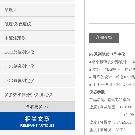
酸度计
浊度仪/色度仪
详细介绍
甲醛测定仪
COD总氮测定仪
P3系列笔式电导率仪
●超小超薄的外形设计：148
CDO总磷测定仪
● 功能：自动校正， 自
● 可靠的设计：符合IP5
COD氨氮测定仪
● 用于一般用河水污水等
仪器参数
多参数水质分析仪/测定仪
产品名称: 笔式电导率仪;
查看更多 >>
盐度 | 测试范围: (0~10.
（0~99.9）μS/cm /（
盐度 | 分辨率: 0.1/1μS/cm；
盐度 | 准确度: ±3%FS;