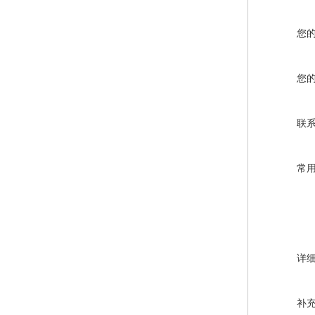
您
您
联
常
详
补