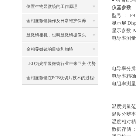
牌值得推荐
倒置生物显微镜的工作原理
仪器参数
型号 ： P9
金相显微镜操作及日常维护保养
显示屏 Disp
显示参数 Par
显微镜相机，也叫显微镜摄像头
电导率测量
（0.00~2
金相显微镜的目镜和物镜
（200~2
（20.0~
LED为光学显微镜行业带来巨变 优势
电导率分辨
电导率精确
比传统卤素更明显
金相显微镜在PCB板切片技术的过程
电阻率测
TDS 0
控制中的作用
盐度 （
温度测量
温度分辨率
温度相对
数据存储