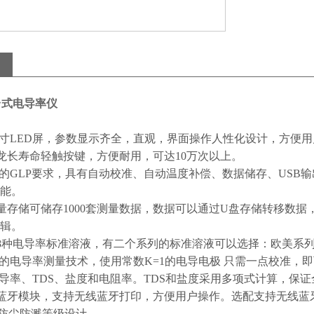
键台式电导率仪
点
5英寸LED屏，参数显示齐全，直观，界面操作人性化设计，方便
龙长寿命轻触按键，方便耐用，可达10万次以上。
范的GLP要求，具有自动校准、自动温度补偿、数据储存、US
能。
量存储可储存1000套测量数据，数据可以通过U盘存储转移数据
辑。
8种电导率标准溶液，有二个系列的标准溶液可以选择：欧美系
的电导率测量技术，使用常数K=1的电导电极 只需一点校准，即可满足0.
电导率、TDS、盐度和电阻率。TDS和盐度采用多项式计算，保
蓝牙模块，支持无线蓝牙打印，方便用户操作。选配支持无线蓝
54防尘防溅等级设计。