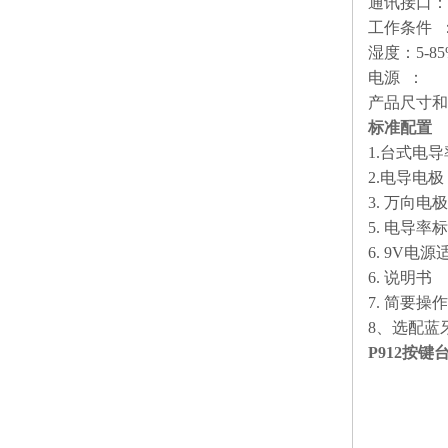
通讯接口
工作条件
湿度：5-85
电源
：
9
产品尺寸和
标准配置
1.台式电
2.电导电
3. 万向电
5. 电导率
6. 9V电
6. 说明书
7. 简要操
8、选配蓝
P912按