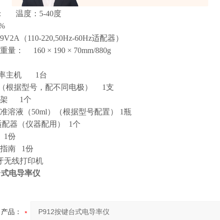
：
USB，无线蓝牙，232
：
温度：5-40度
%
V2A（110-220,50Hz-60Hz适配器）
重量
：
160 × 190 × 70mm/880g
导率主机 1台
极（根据型号，配不同电极） 1支
极架 1个
标准溶液（50ml）（根据型号配置） 1瓶
源适配器（仪器配用） 1个
 1份
作指南 1份
牙无线打印机
键台式电导率仪
产品：