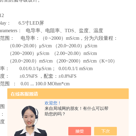
12
lay
：
6.5寸LED屏
ameters
：
电导率、电阻率、TDS、盐度、温度
范围
：
电导率：（0 ~2000）mS/cm，分为六段量程：
0.00）μS/cm （20.0~200.0）μS/cm
000）μS/cm （2.00~20.00）mS/cm
200.0）mS/cm （200~2000）mS/cm（K=10）
率
：
0.01/0.1/1μS/cm； 0.01/0.1/1 mS/cm
度
：
±0.5%FS ，配套：±0.8%FS
量范围
：
0.01 ... 100.0 MOhm*cm
.000mg/L～1000g/L
0 ~ 100）ppt
欢迎您！
范围
：
（-5～130）℃
来自局域网的朋友！有什么可以帮
：
0.1℃
助您的吗？
精度
：
±0.5℃
：
500组