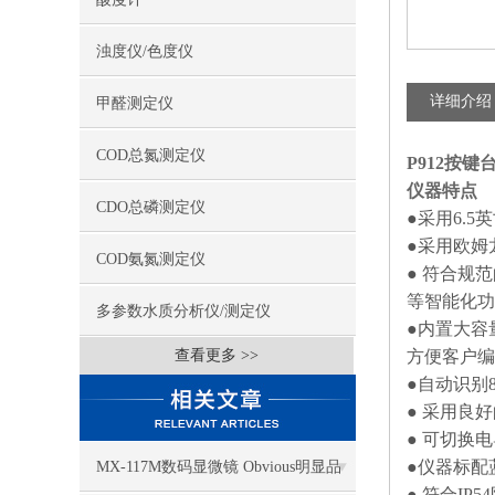
浊度仪/色度仪
详细介绍
甲醛测定仪
COD总氮测定仪
P912按
仪器特
CDO总磷测定仪
●采用6.
●采用欧姆
COD氨氮测定仪
● 符合规
等智能化功
多参数水质分析仪/测定仪
●内置大容
查看更多 >>
方便客户编
●自动识别
● 采用良好
● 可切换
●仪器标配
MX-117M数码显微镜 Obvious明显品
● 符合IP