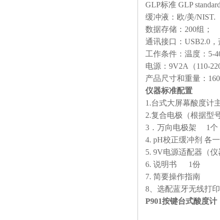
GLP标准 GLP stand
缓冲液：欧/美/NIST. E
数据存储：200组；
通讯接口：USB2.0
工作条件：温度：5-4
电源：9V2A（110-22
产品尺寸和重量：160 × 1
仪器标准配置
1.台式大屏幕酸度计
2.复合电极（根据
3．万向电极架 1个
4. pH校正缓冲剂 各
5. 9V电源适配器（
6. 说明书 1份
7. 简要操作指南
8、选配蓝牙无线打
P901按键台式酸度计