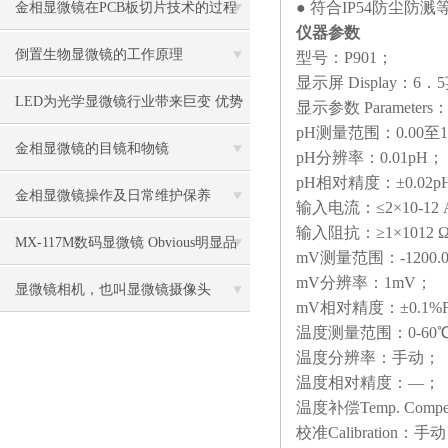
● 符合IP54防尘防
金相显微镜在PCB板切片技术的过程
仪器参数
控制中的作用
倒置生物显微镜的工作原理
型号：P901；
显示屏 Display：6
LED为光学显微镜行业带来巨变 优势
显示参数 Parameter
pH测量范围：0.00至14
比传统卤素更明显
金相显微镜的目镜和物镜
pH分辨率：0.01pH；
pH相对精度：±0.02p
金相显微镜操作及日常维护保养
输入电流：≤2×10-12
输入阻抗：≥1×1012 
MX-117M数码显微镜 Obvious明显品
mV测量范围：-1200.00
mV分辨率：1mV；
牌值得推荐
显微镜相机，也叫显微镜摄像头
mV相对精度：±0.1%
温度测量范围：0-60
温度分辨率：手动；
温度相对精度：—；
温度补偿Temp. Compe
校准Calibration：手动（