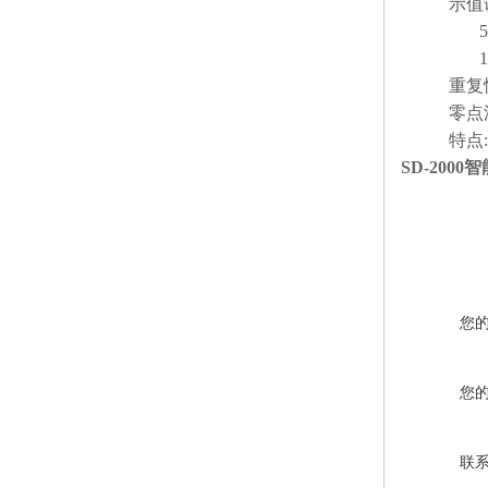
示值误差: 
5～10 E
10~30 
重复性: 
零点漂移: 
特点: 
SD-200
您
您
联