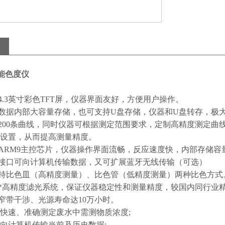
0智能色度仪
用4.3英寸彩色TFT屏，仪器界面友好，方便用户操作。
持数据内部大容量存储，也可支持U盘存储，仪器和U盘转存，极
持200条曲线，同时仪器可根据测定范围要求，定制高精度测定
设置，从而提高测量精度。
用ARM9主控芯片，仪器操作界面流畅，反应速度快，内部存储容量
SB接口可向计算机传输数据，又可扩展蓝牙无线传输（可选）
支持比色皿（高精度测量）、比色管（低精度测量）两种比色方式
用*高精度滤光系统，保证仪器稳定性和测量精度，较国内同行业
、窄带干涉、光源寿命达10万小时。
快速、准确测定废水中需测物质浓度;
向计算机传输当前及历史数据;