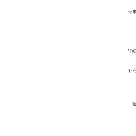
常
详
补