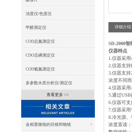
浊度仪/色度仪
详细介绍
甲醛测定仪
COD总氮测定仪
SD-200
仪器特点
CDO总磷测定仪
1.仪器采
2.仪器支
COD氨氮测定仪
3.仪器支
浓度不同而
多参数水质分析仪/测定仪
4.仪器采
查看更多 >>
5.通过U
6.仪器可
7.仪器采
8.冷光源
浓度直读：
金相显微镜的目镜和物镜
数据传输：