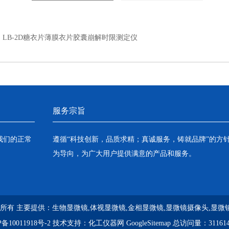
：
LB-2D糖衣片薄膜衣片胶囊崩解时限测定仪
服务宗旨
我们的正常
遵循“科技创新，品质求精；真诚服务，铸就品牌”的方
为导向，为广大用户提供满意的产品和服务。
 版权所有 主要提供：
生物显微镜,体视显微镜,金相显微镜,显微镜摄像头,显微
备10011918号-2
技术支持：
化工仪器网
GoogleSitemap
总访问量：31161