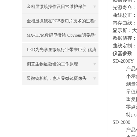
金相显微镜操作及日常维护保养
光源寿命：
曲线校正：
金相显微镜在PCB板切片技术的过程
内存曲线：
显示屏：
大
控制中的作用
MX-117M数码显微镜 Obvious明显品
数据储存：
曲线定制：
牌值得推荐
LED为光学显微镜行业带来巨变 优势
仪器参数
SD-2000Y
比传统卤素更明显
倒置生物显微镜的工作原理
产品名称
小示值: 
显微镜相机，也叫显微镜摄像头
测量范围:
示值误差:
重复性: 
零点漂移: 
特点: 
SD-2000
产品名称