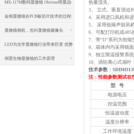
热量流失。
MX-117M数码显微镜 Obvious明显品
3、 立式、垂直强
牌值得推荐
金相显微镜在PCB板切片技术的过程
4、采用进口风机和
5、 采用低噪声鼓风
控制中的作用
显微镜相机，也叫显微镜摄像头
6、可配打印机或4
7、带“D”系列为智
LED为光学显微镜行业带来巨变 优势
8、箱体内均采用镜
9、独立限温报警系
比传统卤素更明显
倒置生物显微镜的工作原理
10、涡轮离心式扇
技术参数：
SDDH3
注：性能参数测试在空
型
号
电源电压
控温范围
恒温波动度
温度分辨率
工作环境温度