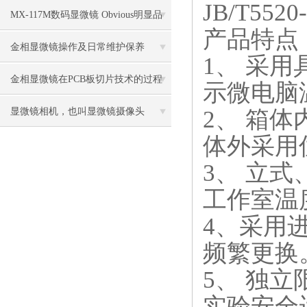
JB/T55
比传统卤素更明显
MX-117M数码显微镜 Obvious明显品
产品特点
牌值得推荐
金相显微镜操作及日常维护保养
1、 采
金相显微镜在PCB板切片技术的过程
示微电脑
控制中的作用
2、 箱
显微镜相机，也叫显微镜摄像头
体外采用
3、 立
工作室温
4、采用
频繁更换
5、 独
实验安全