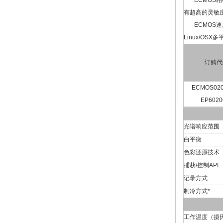
ECMOS相机
有超高的灵敏
ECMOS速度
Linux/OSX多
订购代
ECMOS020
EP6020
光谱响应范围
白平衡
色彩还原技术
捕获/控制API
记录方式
制冷方式*
工作温度（摄