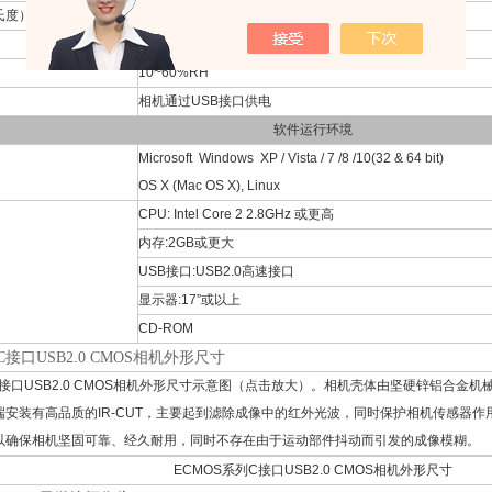
氏度）
-20℃~ 60℃
30~80%RH
10~60%RH
相机通过USB接口供电
软件运行环境
Microsoft
Windows XP / Vista / 7 /8 /10(32 & 64 bit)
OS X (Mac OS X), Linux
CPU: Intel Core 2 2.8GHz 或更高
内存:2GB或更大
USB接口:USB2.0高速接口
显示器:17”或以上
CD-ROM
C接口USB2.0 CMOS相机外形尺寸
C接口USB2.0 CMOS相机外形尺寸示意图（点击放大）。相机壳体由坚硬锌铝合金
端安装有高品质的IR-CUT，主要起到滤除成像中的红外光波，同时保护相机传感器
以确保相机坚固可靠、经久耐用，同时不存在由于运动部件抖动而引发的成像模糊。
ECMOS系列C接口USB2.0 CMOS相机外形尺寸