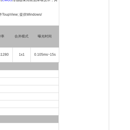
列
CMOS
传感器采用双层降噪技术，具
iew; 提供Windows/
辨率
合并模式
曝光时间
x1280
1x1
0.105ms~15s