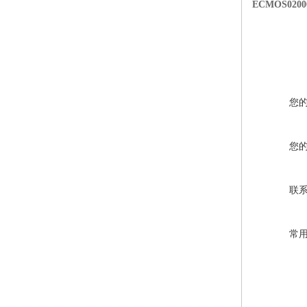
ECMOS02
您
您
联
常