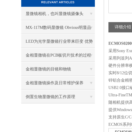
显微镜相机，也叫显微镜摄像头
详细介绍
MX-117M数码显微镜 Obvious明显品
牌值得推荐
LED为光学显微镜行业带来巨变 优势
ECMOS02
采用Sony E
比传统卤素更明显
金相显微镜在PCB板切片技术的过程
采用列並列A
硬件分辨率横跨
控制中的作用
金相显微镜的目镜和物镜
实时8/12位
锌铝合金精密C
金相显微镜操作及日常维护保养
USB2.0接
Ultra-F
倒置生物显微镜的工作原理
随相机提供高
提供Windows
支持原生C/C++, 
ECMOS系列C