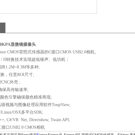
000KPA显微镜摄像头
xmor CMOS背照式传感器的C接口CMOS USB2.0相机;
 / D转换技术实现超低噪声、低功耗；
1.2M~8.3M等多种;
切换，任意ROI尺寸;
NC外壳 ;
口确保高传输速率;
ineTM颜色引擎确保颜色精准再现;
级视频与图像处理应用软件ToupView;
/Linux/OSX多平台SDK;
C#/VB Net, Directshow, Twain API;
接口USB2.0 CMOS相机