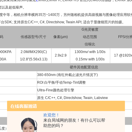
系采用采用Sony索尼
E
xmor,Exmor R, Exmor RS 背照式CMOS传感器，EXmor 系
度以及超低噪声。
中等，相机分辨率横跨35万~1400万，另外随相机提供高级视频与图像处理应用软件ToupV
平台SDK; 支持原生C/C++, C#, Directshow, Twain API; 适合于显微镜照片的拍摄。
G光灵敏度
码
传感器型号/尺寸
像素(μm)
动态范围
FPS/分
信噪比
00KPA
2.0M/IMX290(C)
1300mv/ with 1/30s
2.9x2.9
17 @1920
00A
1/2.8"(5.56x3.13)
0.15mv with 1/30s
硬件其他配置信息
380-650nm (有红外截止滤光片情况下)
ROI 白平衡/手动Temp-Tint调整
Ultra-Fine颜色处理引擎
原生 C/C++, C#, Directshow, Twain, Labview
图像和视频
自然冷却
欢迎您！
来自局域网的朋友！有什么可以帮
相机工作环境
助您的吗？
氏度）
-10℃~ 50℃