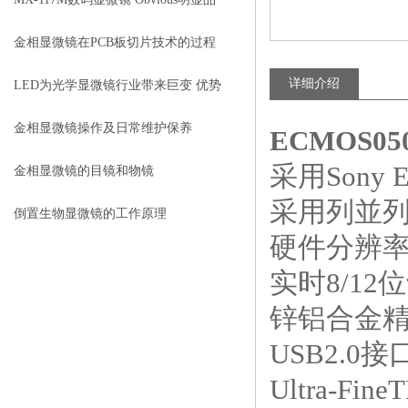
牌值得推荐
金相显微镜在PCB板切片技术的过程
控制中的作用
详细介绍
LED为光学显微镜行业带来巨变 优势
比传统卤素更明显
金相显微镜操作及日常维护保养
ECMOS0
采用Sony 
金相显微镜的目镜和物镜
采用列並列
倒置生物显微镜的工作原理
硬件分辨率横
实时8/12
锌铝合金精密
USB2.0
Ultra-