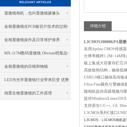
显微镜相机，也叫显微镜摄像头
详细介绍
金相显微镜在PCB板切片技术的过程
控制中的作用
金相显微镜操作及日常维护保养
L3CMOS10000KPA
采用Aptina CMOS传感
MX-117M数码显微镜 Obvious明显品
分辨率横跨1.2M~14M等
板上集成大容量存贮芯片
牌值得推荐
金相显微镜的目镜和物镜
高效散热结构，确保低噪
USB3.0接口确保高传输
LED为光学显微镜行业带来巨变 优势
Ultra-Fine颜色引擎确
随相机提供高级视频与图像处
比传统卤素更明显
倒置生物显微镜的工作原理
提供Windows/Linux/O
支持原生C/C++, C#, Direct
L3CMOS系列C接口USB3
L3CMOS：L3CMOS相机