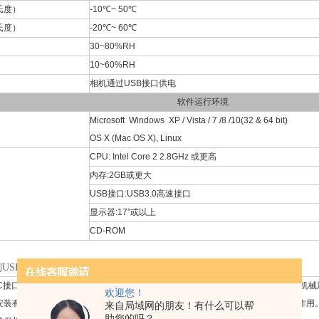
氏度）
-10℃~ 50℃
氏度）
-20℃~ 60℃
30~80%RH
10~60%RH
相机通过USB接口供电
软件运行环境
Microsoft
Windows XP / Vista / 7 /8 /10(32 & 64 bit)
OS X (Mac OS X), Linux
CPU: Intel Core 2 2.8GHz 或更高
内存:2GB或更大
USB接口:USB3.0高速接口
显示器:17”或以上
CD-ROM
列USB3.0 CMOS相机外形尺寸示意图
列C接口USB3.0 CMOS相机外形尺寸示意图（点击放大）。相机壳体由坚硬铝合金
欢迎您！
安装有高品质的IR-CUT，主要起到滤除成像中的红外光波，同时保护相机传感器作
来自局域网的朋友！有什么可以帮
助您的吗？