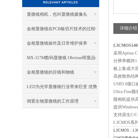
显微镜相机，也叫显微镜摄像头
详细介绍
金相显微镜在PCB板切片技术的过程
控制中的作用
金相显微镜操作及日常维护保养
L3CMOS1
采用Aptin
MX-117M数码显微镜 Obvious明显品
分辨率横跨1.
板上集成大
牌值得推荐
金相显微镜的目镜和物镜
高效散热结构
USB3.0接
LED为光学显微镜行业带来巨变 优势
Ultra-F
随相机提供高
比传统卤素更明显
倒置生物显微镜的工作原理
提供Windows
支持原生C/C++, 
L3CMOS系列
L3CMOS：L