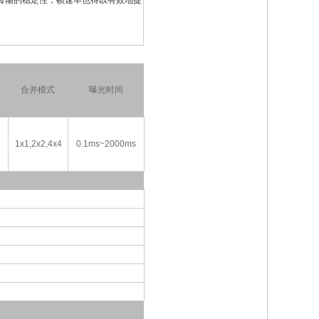
0传输的稳定性，帧速率也得以有效地提
合并模式
曝光时间
1x1,2x2,4x4
0.1ms~2000ms