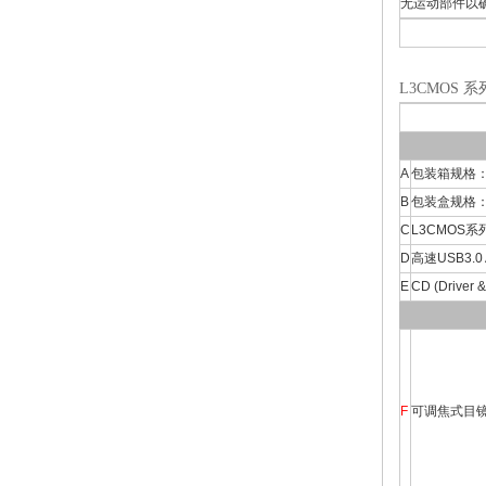
无运动部件以
L3CMOS 
A
包装箱规格：L:
B
包装盒规格：L:16
C
L3CMOS系
D
高速USB3.
E
CD (Driver &
F
可调焦式目