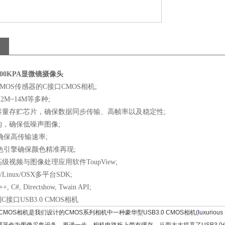
4000KPA显微镜摄像头
a CMOS传感器的C接口CMOS相机;
2M~14M等多种;
容量存贮芯片，确保数据同步传输、高帧率以及稳定性;
，确保低噪声图像;
口确保高传输速率;
ine颜色引擎确保颜色精准再现;
级视频与图像处理应用软件ToupView;
/Linux/OSX多平台SDK;
C#, Directshow, Twain API;
C接口USB3.0 CMOS相机
3CMOS相机是我们设计的CMOS系列相机中一种豪华型USB3.0 CMOS相机(
l
uxurious