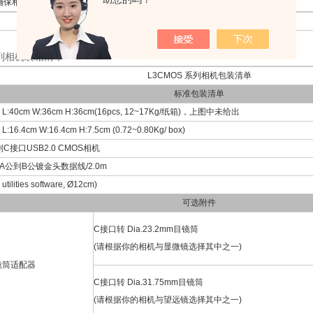
确保相机坚固可靠、经久耐用，同时不存在由于运动部件抖动而引发的成像模糊。
L3CMOS系列USB3.0 CMOS相机外形尺寸示意图
系列相机装箱清单
L3CMOS 系列相机包装清单
标准包装清单
40cm W:36cm H:36cm(16pcs, 12~17Kg/纸箱)，上图中未给出
.4cm W:16.4cm H:7.5cm (0.72~0.80Kg/ box)
列C接口USB2.0 CMOS相机
0 A公到B公镀金头数据线/2.0m
 utilities software, Ø12cm)
可选附件
C接口转 Dia.23.2mm目镜筒
(请根据你的相机与显微镜选择其中之一)
镜筒适配器
C接口转 Dia.31.75mm目镜筒
(请根据你的相机与望远镜选择其中之一)