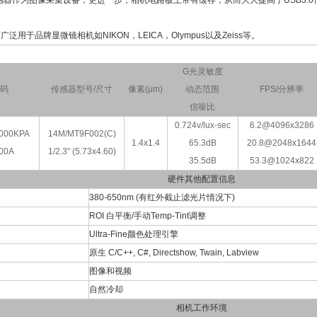
传感器作为图像采集设备，更进一步，相机电路板上带有缓存，从而大大提高了USB3.
泛用于品牌显微镜相机如NIKON，LEICA，Olympus以及Zeiss等。
G光灵敏度
码
传感器型号/尺寸
像素(μm)
动态范围
FPS/分辨率
信噪比
0.724v/lux-sec
6.2@4096x3286
000KPA
14M/MT9F002(C)
1.4x1.4
65.3dB
20.8@2048x1644
00A
1/2.3" (5.73x4.60)
35.5dB
53.3@1024x822
硬件其他配置信息
380-650nm (有红外截止滤光片情况下)
ROI 白平衡/手动Temp-Tint调整
Ultra-Fine颜色处理引擎
原生 C/C++, C#, Directshow, Twain, Labview
图像和视频
自然冷却
相机工作环境