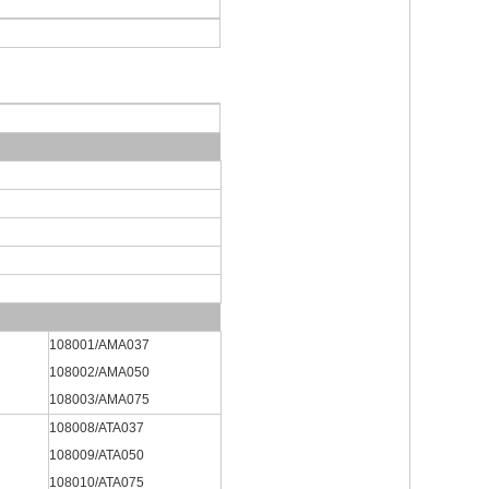
108001/AMA037
108002/AMA050
108003/AMA075
108008/ATA037
108009/ATA050
108010/ATA075