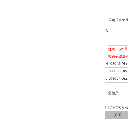
固定式目镜
G
注意： 对F
微镜或望远镜
H
108015(D
I
108016(Di
J
108017(Di
K
测微尺
L3CMOS系
扩展