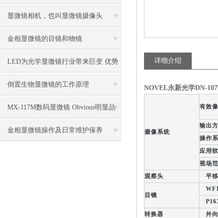
控制中的作用
显微镜相机，也叫显微镜摄像头
金相显微镜的目镜和物镜
详细介绍
LED为光学显微镜行业带来巨变 优势
比传统卤素更明显
倒置生物显微镜的工作原理
NOVEL永新光学DN-10
有效
MX-117M数码显微镜 Obvious明显品
输出
牌值得推荐
金相显微镜操作及日常维护保养
摄像系统
操作
应用
视场
观察头
平移式
WF10
目镜
P16X
转换器
外向