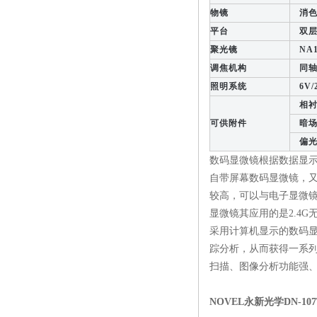
物镜
消色差
平台
双层活
聚光镜
NA1
调焦机构
同轴粗
照明系统
6V/
相衬
可供附件
暗场
偏光
数码显微镜根据数据显
自带屏幕数码显微镜，又
较高，可以与电子显微镜
显微镜其应用的是2.4G
采用计算机显示的数码
踪分析，从而获得一系
扫描、图像分析功能强
NOVEL永新光学DN-10