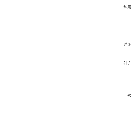
常
详
补