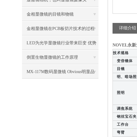
金相显微镜的目镜和物镜
详细介绍
金相显微镜在PCB板切片技术的过程
控制中的作用
LED为光学显微镜行业带来巨变 优势
NOVEL永
技术规格
比传统卤素更明显
倒置生物显微镜的工作原理
变倍镜体
目镜
MX-117M数码显微镜 Obvious明显品
明、暗场照
牌值得推荐
照明
调焦系统
钢丝宝石夹
工作台
弯臂