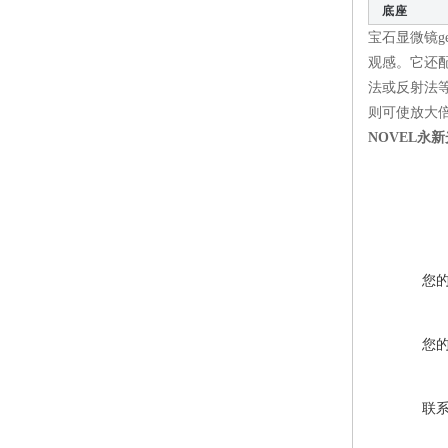
底座
宝石显微镜g
观感。它还
法或反射法
则可使放大倍
NOVEL永
您
您
联