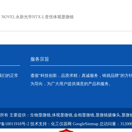
：
NOVEL永新光学NTX-L变倍体视显微镜
服务宗旨
我们的正常
遵循“科技创新，品质求精；真诚服务，铸就品牌”的方
为导向，为广大用户提供满意的产品和服务。
 版权所有 主要提供：
生物显微镜,体视显微镜,金相显微镜,显微镜摄像头,显微
备10011918号-2
技术支持：
化工仪器网
GoogleSitemap
总访问量：31200