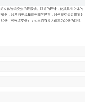
一种立式双简立体连续变焦的显微镜。双筒的设计，使其具有立体的
反射器，以及挡光板和锁光圈等设置，以便观察者采用透射
80倍（可连续变倍）；如果附有放大倍率为20倍的目镜，