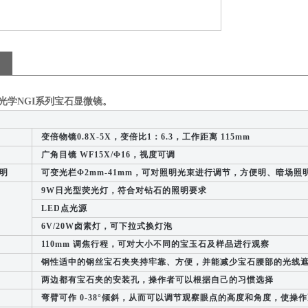
新光学NGI系列宝石显微镜
。
变倍物镜0.8X-5X，变倍比1：6.3，工作距离 115mm
广角目镜 WF15X/Φ16，视度可调
明
可变光栏Φ2mm-41mm，可对照明光束进行调节，方便明、暗场照
9W日光型荧光灯，符合对钻石的照明要求
LED点光源
6V/20W卤素灯，可下拉式换灯泡
110mm 调焦行程，可对大小不同的宝玉石及样品进行观察
钢性适中的钢丝宝石夹夹持牢靠、方便，并能减少宝石腰部的光线遮
两边都有宝石夹的安装孔，操作者可以根据自己的习惯选择
弯臂可作 0-38°倾斜，从而可以调节观察眼点的高度和角度，使操