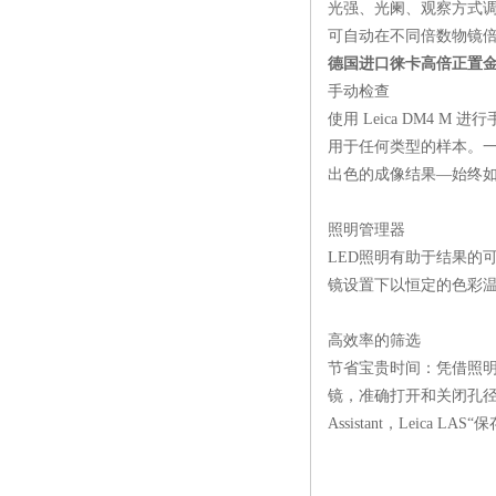
光强、光阑、观察方式
可自动在不同倍数物镜
德国进口徕卡高倍正置
手动检查
使用
Leica DM4 M
进行
用于任何类型的样本。一
出色的成像结果—始终
照明管理器
LED
照明有助于结果的
镜设置下以恒定的色彩
高效率的筛选
节省宝贵时间：凭借照
镜，准确打开和关闭孔
Assistant
，
Leica LAS
“保