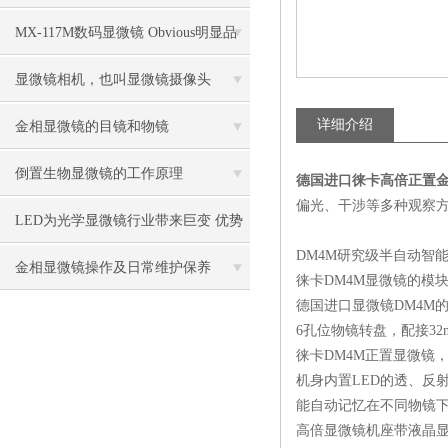
控制中的作用
MX-117M数码显微镜 Obvious明显品
牌值得推荐
显微镜相机，也叫显微镜摄像头
详细介绍
金相显微镜的目镜和物镜
倒置生物显微镜的工作原理
德国进口徕卡高倍正置
偏光、干涉等多种观察
LED为光学显微镜行业带来巨变 优势
DM4M
研究级半自动智
比传统卤素更明显
金相显微镜操作及日常维护保养
徕卡
DM4M
显微镜的模
德国进口显微镜
DM4M
6
孔位物镜转盘，配接
32
徕卡
DM4M
正置显微镜
机身内置
LED
的透、反
能自动记忆在不同物镜
高倍显微镜机座带液晶