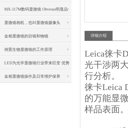
控制中的作用
MX-117M数码显微镜 Obvious明显品
牌值得推荐
显微镜相机，也叫显微镜摄像头
详细介绍
金相显微镜的目镜和物镜
倒置生物显微镜的工作原理
Leica
徕卡
光干涉两
LED为光学显微镜行业带来巨变 优势
行分析。
比传统卤素更明显
金相显微镜操作及日常维护保养
徕卡
Leica
的万能显
样品表面