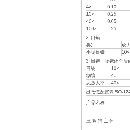
4×
0.10
10×
0.25
40×
0.65
100×
1.25
2. 目镜
类别
放
平场目镜
10×
3. 目镜、物镜组合
目镜
10×
物镜
4×
总放大率
40×
显微镜配置表
SQ-
产品名称
显 微 镜 主 体