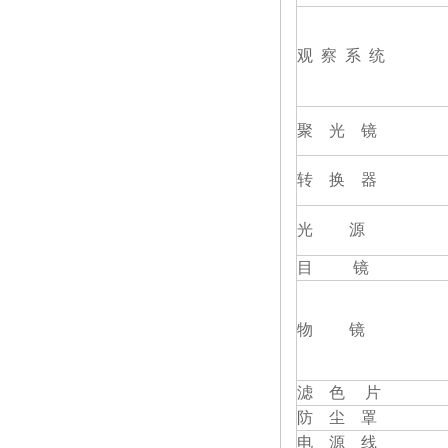
观 察 系 统
聚 光 镜
转 换 器
光 源
目 镜
物 镜
滤 色 片
防 尘 罩
电 源 线