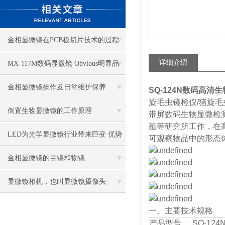
金相显微镜在PCB板切片技术的过程
控制中的作用
详细介绍
MX-117M数码显微镜 Obvious明显品
牌值得推荐
金相显微镜操作及日常维护保养
SQ-124N数码高清
旋毛虫镜检仪/猪旋毛
倒置生物显微镜的工作原理
带屏数码生物显微检
殖等研究所工作，在
LED为光学显微镜行业带来巨变 优势
可观察物品中的形态
比传统卤素更明显
金相显微镜的目镜和物镜
显微镜相机，也叫显微镜摄像头
一、主要技术规格
产品型号
SQ-124