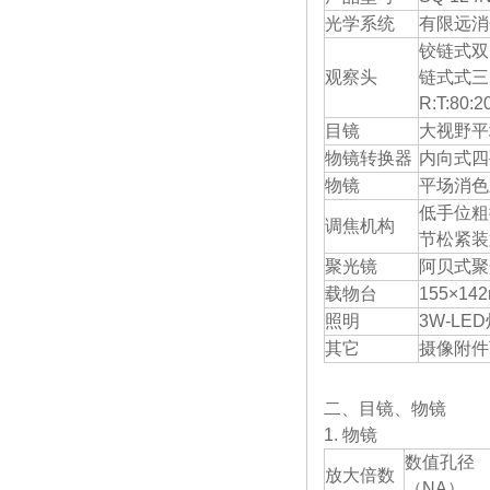
光学系统
有限远消
铰链式双
观察头
链式式三
R:T:80:2
目镜
大视野平场
物镜转换器
内向式四
物镜
平场消色差
低手位粗
调焦机构
节松紧装
聚光镜
阿贝式聚
载物台
155×1
照明
3W-L
其它
摄像附件可
二、目镜、物镜
1. 物镜
数值孔径
放大倍数
（NA）