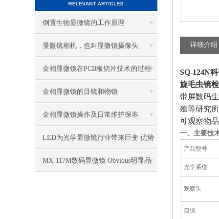
倒置生物显微镜的工作原理
详细介绍
显微镜相机，也叫显微镜摄像头
金相显微镜在PCB板切片技术的过程
SQ-12
旋毛虫镜检
控制中的作用
金相显微镜的目镜和物镜
带屏数码生
殖
等研究所
金相显微镜操作及日常维护保养
可观察物品
一、主要技
LED为光学显微镜行业带来巨变 优势
产品型号
比传统卤素更明显
MX-117M数码显微镜 Obvious明显品
光学系统
牌值得推荐
观察头
目镜