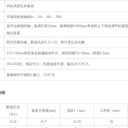
内向式四孔转换器
平场
消色差物镜
4
×
，
10
×
，
40
×、
100
×
低手位
粗微同轴，粗调
行程
25mm
、微调
精度
0.002mm,
带有防止下滑的调节松紧
限位装置
阿贝式
聚光镜
，
数值孔径
N
.
A
.
1.25
，
带可变孔径光阑
1
55
×
142mm
双层
复合机械移动
平台，移动范围
7
6
×
5
0mm
；
精度
0.1mm
3W
-
LED
灯
，
预定中心，亮度连续可调，输出
DC12V2A
摄像附件可调焦
C
接口
, 1X/0.5X
物镜
数值孔径
盖波片厚度
(mm)
焦距
f
（
mm
）
工作距（
mm）
（
NA
）
0.10
0.17
31.05
18