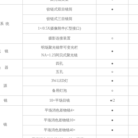
铰链式双目镜筒
●
铰链式三目镜筒
 系 统
1×
/0.5X
摄像附件(C型接口)
摄影连接装置
○
明场聚光镜带可变光栏
光 镜
●
N
A
=1.2
5阿贝式聚光镜
四孔
●
换 器
五孔
○
3W-
LED灯
●
光
源
备用灯泡
○
镜
10
×平场目镜
●/2
平场
消色差物镜
4
×
●
平场
消色差物镜
10
×
●
 镜
平场
消色差物镜
40
×
●