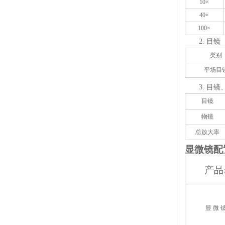
10
×
40
×
100
×
2.
目镜
类别
平场目
3.
目镜
目镜
物镜
总放大率
显微镜配
产品
显 微 