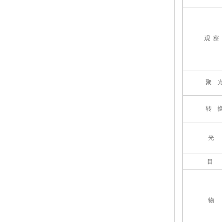
观 察
聚 
转 
目
物