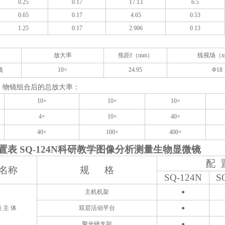
0.25
0.17
17.13
6.5
0.65
0.17
4.65
0.53
1.25
0.17
2.906
0.1
3
放大率
焦距
f
（
mm
）
线视场（
镜
10
×
24.95
Φ
18
、物镜组合后的总放大率：
10
×
10
×
10
×
4
×
10
×
40
×
40
×
100
×
400
×
置表
SQ-124N科研教学图像分析测量生物显微镜
配 
名称
规 格
SQ-124N
S
主机机架
●
镜 主 体
双层活动平台
●
聚光镜支架
●