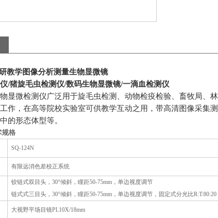
4N科研教学图像分析测量生物显微镜
仪
/
猪
旋毛虫
检测仪
/
数码生物显微镜
/
一滴血检测仪
物
显微检测仪广泛用于旋毛虫检测、动物检疫检验、畜牧局、林
工作，在
高等院校
实验室可供教学
互动
之用
，
带高清图像采集测
中的形态体型等。
术规格
SQ-124N
有限远消色差校正系统
铰链式
双目
头，
30
°
倾斜，瞳距
50
-75mm
，
单边视度调节
链式
式三
目头，
30
°
倾斜，瞳距
50
-75mm
，
单边视度调节，固定式分光比
R:T:80:20
大视野平场目镜
PL10X/18mm