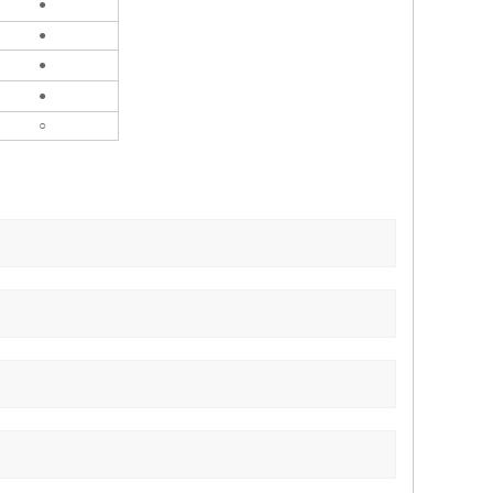
●
●
●
●
○