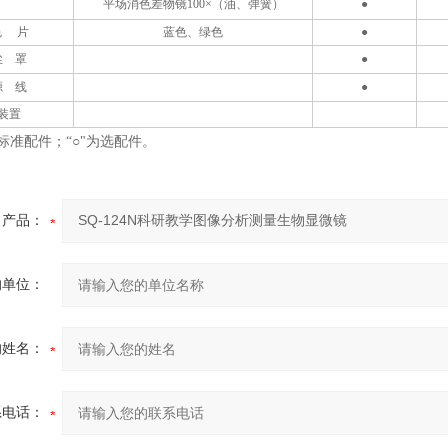
平场
消色差物镜
100
×（油、弹簧）
●
色 片
蓝
色
、绿色
●
尘 罩
●
源 线
●
装置
为标准配件；“○"为选配件。
产品：
的单位：
的姓名：
系电话：