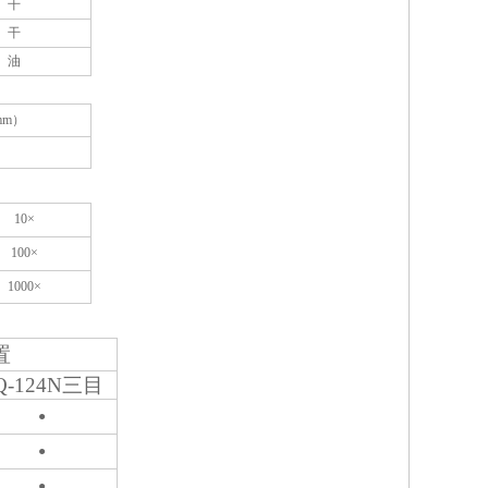
干
干
油
mm
）
10
×
100
×
1000
×
置
Q-124N三目
●
●
●