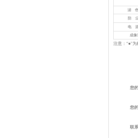
滤 
防 
电 
成像
注意：
“●"
您
您
联