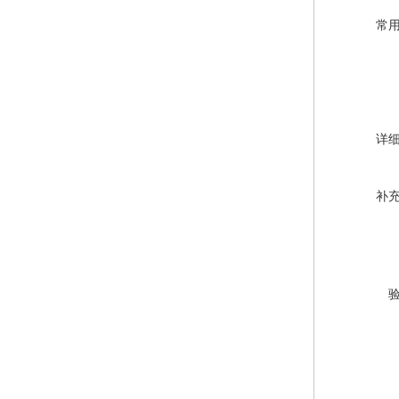
常
详
补