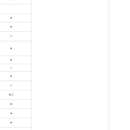
●
●
○
●
●
○
●
○
●/2
●
●
●