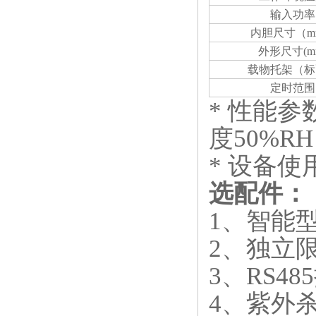
输入功率
内胆尺寸（
m
外形尺寸
(m
载物托架（标
定时范围
* 性能
度50%RH
* 设备使
选配件：
1、智能
2、独立
3、RS4
4、紫外