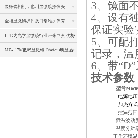
3、镜面
控制中的作用
显微镜相机，也叫显微镜摄像头
4、设有
金相显微镜操作及日常维护保养
保证实验
LED为光学显微镜行业带来巨变 优势
5、可配
比传统卤素更明显
记录，温
MX-117M数码显微镜 Obvious明显品
6、带“
牌值得推荐
技术参数
型号
Mode
电源电压
加热方式
控温范围
恒温波动
温度分辨
工作环境温