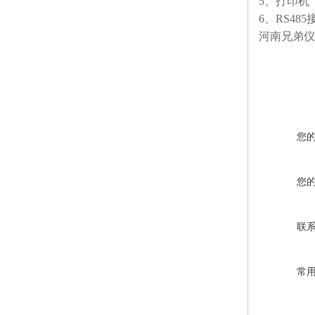
5、打印机
6、RS48
河南兄弟仪
您
您
联
常