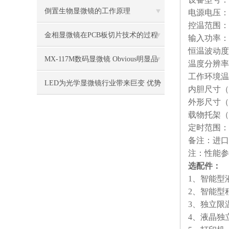
倒置生物显微镜的工作原理
电源电压：2
控温范围：RT
金相显微镜在PCB板切片技术的过程
输入功率：1
恒温波动度
控制中的作用
MX-117M数码显微镜 Obvious明显品
温度分辨率：
工作环境温度
牌值得推荐
LED为光学显微镜行业带来巨变 优势
内胆尺寸（mm
外形尺寸（mm
比传统卤素更明显
载物托架（
定时范围：1-9
备注：进口
注：性能参
选配件：
1、智能型
2、智能型
3、独立限
4、液晶独