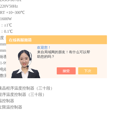
20V50Hz
 +10~300℃
600W
：±1℃
0.1℃
：+5~40℃
）W×D×H：400*400*450
欢迎您！
）W×D×H：550*600*800
来自局域网的朋友！有什么可以帮
标配）：2块
助您的吗？
999 minutes
电机/进口可控硅
数测试在空载条件下为：环境温度20℃，环境湿度50%RH
液晶程序温度控制器（三十段）
程序温度控制器（三十段）
温控制器
立限温控制器