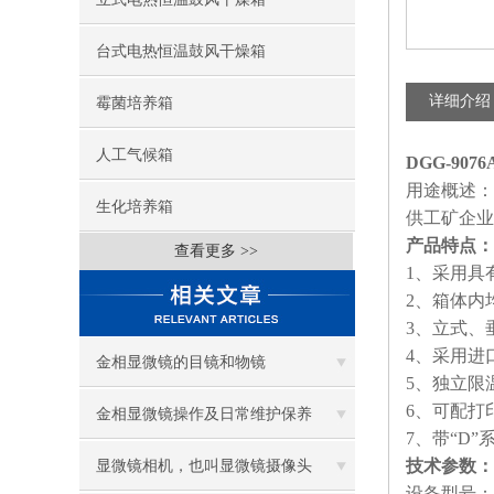
台式电热恒温鼓风干燥箱
详细介绍
霉菌培养箱
人工气候箱
DGG-90
用途概述：
生化培养箱
供工矿企业
产品特点：
查看更多 >>
1、采用具
2、箱体内
3、立式、
4、采用进
金相显微镜的目镜和物镜
5、独立限
6、可配打
金相显微镜操作及日常维护保养
7、带“D
技术参数：
显微镜相机，也叫显微镜摄像头
设备型号：D