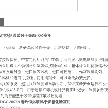
76A电热恒温鼓风干燥箱化验室用
、化验室、科研单位等作干燥、烘焙熔蜡、灭菌作用。
有控温保护、带有定时功能的LED数字高亮显示微电脑温度控制
均采用镜面不锈钢材料氩弧焊接制作而成，箱体外采用优质钢板
垂直强迫对流，进口原装风机，进口可控硅，工作室温度均匀。
口风机和进口可控硅，使用周期长，可以避免频繁更换。
温报警系统，超过限制温度即自动中断，保证实验安全运行不发
印机或485接口，用于连接打印机或计算机实时记录，温度参数
”系列为智能型十段可编程序液晶控制器。
DGG-9076A电热恒温鼓风干燥箱化验室用
GG-9076A