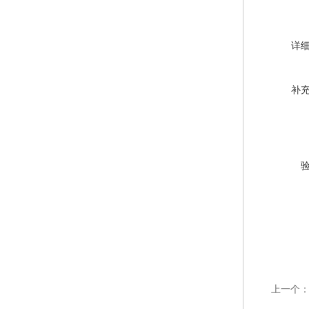
详
补
上一个