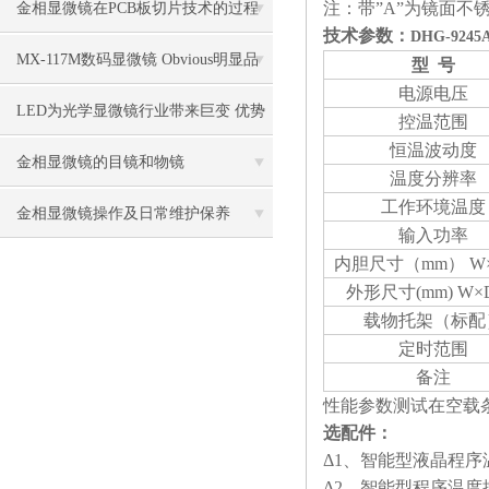
注：带”A”为镜面不
金相显微镜在PCB板切片技术的过程
技术参数：
DHG-92
控制中的作用
MX-117M数码显微镜 Obvious明显品
型
号
电源电压
牌值得推荐
LED为光学显微镜行业带来巨变 优势
控温范围
恒温波动度
比传统卤素更明显
金相显微镜的目镜和物镜
温度分辨率
工作环境温度
金相显微镜操作及日常维护保养
输入功率
内胆尺寸（
mm
） W
外形尺寸
(mm)
W×
载物托架（标配
定时范围
备注
性能参数测试在空载条
选配件：
Δ1、智能型液晶程
Δ2、智能型程序温