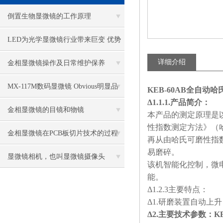
倒置生物显微镜的工作原理
LED为光学显微镜行业带来巨变 优势
比传统卤素更明显
详细介绍
金相显微镜操作及日常维护保养
MX-117M数码显微镜 Obvious明显品
KEB-60AB全自动
Δ1.1.1.产品简介：
牌值得推荐
金相显微镜的目镜和物镜
本产品的测定原理是
性指数测定方法》（
金相显微镜在PCB板切片技术的过程
再从由哈氏可磨性指
易磨碎。
控制中的作用
显微镜相机，也叫显微镜摄像头
该机智能化控制，微
能。
Δ1.2.3主要特点：
Δ1.研磨装置自动上
Δ2.主要技术参数：
K