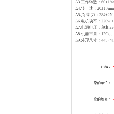
Δ3.工作转数：60±1/4r
Δ4.转 速：20±1r/min
Δ5.负 荷 力：28
Δ6.电机功率：220w +
Δ7.电源电压：单
Δ8.机器重量：120kg
Δ9.外形尺寸：445×41
产品：
您的单位：
您的姓名：