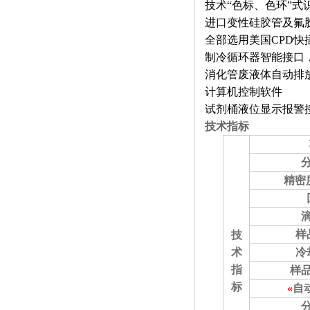
比传统卤素更明显
技术“色标、色环”式
进口变性硅胶管及氟
全部选用美国CPD快
制冷循环器智能接口
消化管废液体自动排
计算机控制软件
试剂桶液位显示报警
技术
指标
精密
样
技
术
冷
指
样
标
«
自