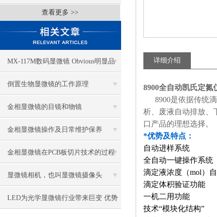
查看更多 >>
详细介绍
MX-117M数码显微镜 Obvious明显品
牌值得推荐
倒置生物显微镜的工作原理
8900全自动凯氏定氮
8900是依据传统
金相显微镜的目镜和物镜
析、废液自动排放、
口产品的理想选择。
金相显微镜操作及日常维护保养
*优势及特点：
自动进样系统
金相显微镜在PCB板切片技术的过程
全自动一键操作系统
滴定液浓度（mol）
控制中的作用
显微镜相机，也叫显微镜摄像头
滴定体积验证功能
一机二用功能
LED为光学显微镜行业带来巨变 优势
技术“模块化结构”