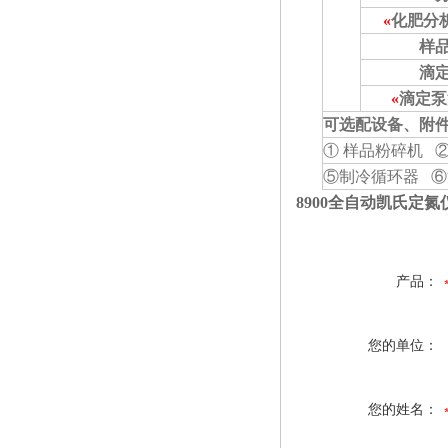
«
化肥分
样
滴
«
滴定泵
可选配设备、附
① 样品粉碎机 
⑤制冷循环器 ⑥
8900全自动凯氏定氮
产品：
您的单位：
您的姓名：