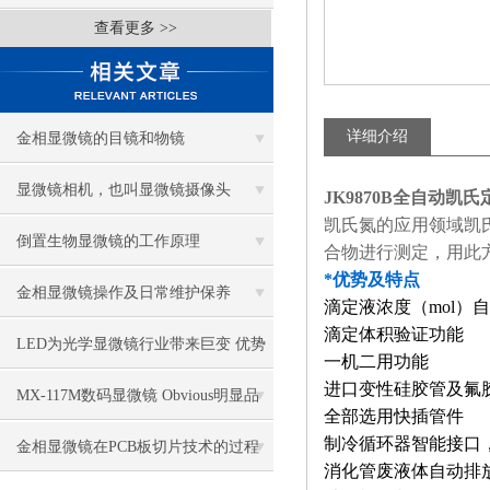
查看更多 >>
详细介绍
金相显微镜的目镜和物镜
显微镜相机，也叫显微镜摄像头
JK9870B全自动凯
凯氏氮的应用领域凯
倒置生物显微镜的工作原理
合物进行测定，用此
*优势及特点
金相显微镜操作及日常维护保养
滴定液浓度（mol）
滴定体积验证功能
LED为光学显微镜行业带来巨变 优势
一机二用功能
进口变性硅胶管及氟
比传统卤素更明显
MX-117M数码显微镜 Obvious明显品
全部选用快插管件
制冷循环器智能接口
牌值得推荐
金相显微镜在PCB板切片技术的过程
消化管废液体自动排