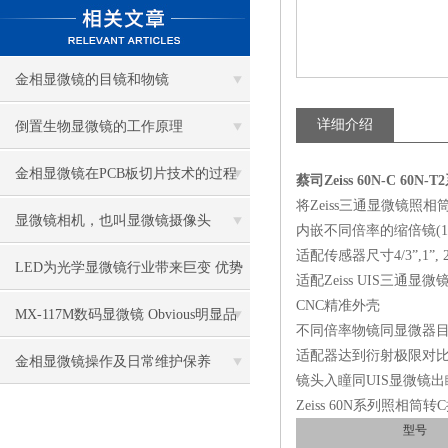
金相显微镜的目镜和物镜
详细介绍
倒置生物显微镜的工作原理
金相显微镜在PCB板切片技术的过程
蔡司Zeiss 60N-C 60
将Zeiss三通显微镜照相
控制中的作用
显微镜相机，也叫显微镜摄像头
内嵌不同倍率的缩倍镜(1.2X，
适配传感器尺寸4/3”,1”, 2/3
LED为光学显微镜行业带来巨变 优势
适配Zeiss UIS三通显微
CNC精准外壳
比传统卤素更明显
MX-117M数码显微镜 Obvious明显品
不同倍率物镜同显微器目
适配器达到衍射极限对
牌值得推荐
金相显微镜操作及日常维护保养
镜头入瞳同UIS显微镜出
Zeiss 60N系列照相筒转
型号