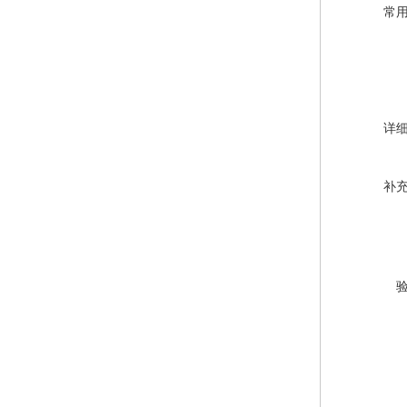
常
详
补