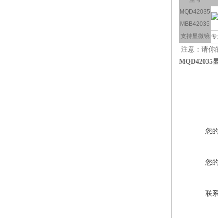
MQD42035
MBB42035
支持显微镜
专
注意：请你
MQD4203
您
您
联