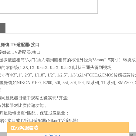
5显微镜 TV适配器c接口
显微镜 TV适配器c接口
通显微镜照相筒/头/口(插入端到照相筒的标准外径为38mm(1.5英寸）转换成传
倍镜(1.2X,1X, 0.63X, 0.5X, 0.35X)以从三通头得到视场;
3”,1”, 2/3”, 1/1.8”, 1/2”, 1/2.5”, 1/3”或1/4”CCD或CMOS传感器芯片;
如NIKON E100, E200, 50i, 55i, 80i, 90i, Ni系列, Ti 系列, SMZ800
壳
同显微器目镜中观察图像实现*齐焦;
衍射极限对比度传递功能；
FI显微镜出瞳*匹配，保证成像质量；
相筒转C接口或T2接口适配器(NikonTV适配器)
图样
缩倍率;
适配传感器