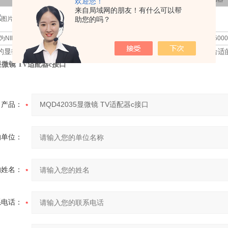
欢迎您！
来自局域网的朋友！有什么可以帮
0.35X
1/3”,1/4”，1/5”
助您的吗？
为NIKON E100,E200,50i,55i,80i,90i, Ni系列, Ti系列, SMZ800,SMZ1000,
的显微镜型号，明显光学工程师为根据你的相机传感器尺寸帮你选定合适的
5显微镜 TV适配器c接口
产品：
的单位：
的姓名：
系电话：