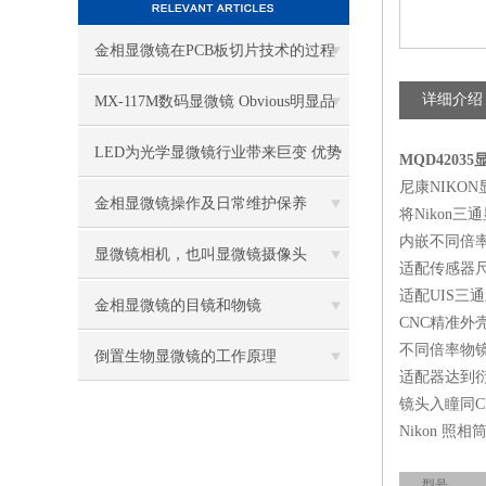
金相显微镜在PCB板切片技术的过程
控制中的作用
详细介绍
MX-117M数码显微镜 Obvious明显品
牌值得推荐
LED为光学显微镜行业带来巨变 优势
MQD4203
尼康NIKON
比传统卤素更明显
金相显微镜操作及日常维护保养
将Nikon三
内嵌不同倍率的缩
显微镜相机，也叫显微镜摄像头
适配传感器尺寸有4/
适配UIS三通显微镜
金相显微镜的目镜和物镜
CNC精准外
不同倍率物镜
倒置生物显微镜的工作原理
适配器达到
镜头入瞳同C
Nikon 照
型号