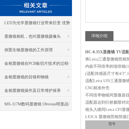
LED为光学显微镜行业带来巨变 优势
比传统卤素更明显
详细介绍
显微镜相机，也叫显微镜摄像头
倒置生物显微镜的工作原理
HC-0.35X显微镜 TV
将Leica三通显微镜照相
金相显微镜在PCB板切片技术的过程
内嵌不同倍率的缩倍镜(1.2X，
(适配传感器尺寸有4/3”,1”, 2
控制中的作用
金相显微镜的目镜和物镜
适配Leica UIS三通显
CNC精准外壳
金相显微镜操作及日常维护保养
不同倍率物镜同显微器目
适配器达到衍射极限对
MX-117M数码显微镜 Obvious明显品
镜头入瞳同Leica CF
LEICA 显微镜照相筒接
牌值得推荐
型号