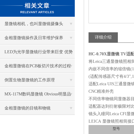
显微镜相机，也叫显微镜摄像头
详细介绍
金相显微镜操作及日常维护保养
LED为光学显微镜行业带来巨变 优势
HC-0.70X显微镜 TV
将Leica三通显微镜照相
比传统卤素更明显
金相显微镜在PCB板切片技术的过程
内嵌不同倍率的缩倍镜(1.2X，
(适配传感器尺寸有4/3”,1”, 2
控制中的作用
倒置生物显微镜的工作原理
适配Leica UIS三通显
CNC精准外壳
MX-117M数码显微镜 Obvious明显品
不同倍率物镜同显微器目
适配器达到衍射极限对
牌值得推荐
金相显微镜的目镜和物镜
镜头入瞳同Leica CF
LEICA 显微镜照相筒接
型号