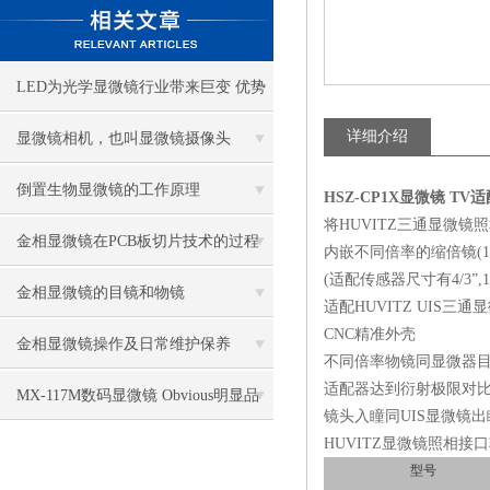
LED为光学显微镜行业带来巨变 优势
比传统卤素更明显
详细介绍
显微镜相机，也叫显微镜摄像头
倒置生物显微镜的工作原理
HSZ-CP1X显微镜 TV
将HUVITZ三通显微镜照
金相显微镜在PCB板切片技术的过程
内嵌不同倍率的缩倍镜(1.2X,
(适配传感器尺寸有4/3”,1”, 2
控制中的作用
金相显微镜的目镜和物镜
适配HUVITZ UIS三通
CNC精准外壳
金相显微镜操作及日常维护保养
不同倍率物镜同显微器目
适配器达到衍射极限对
MX-117M数码显微镜 Obvious明显品
镜头入瞳同UIS显微镜出
HUVITZ显微镜照相接口
牌值得推荐
型号