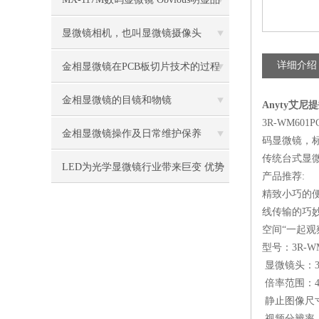
牌值得推荐
显微镜相机，也叫显微镜摄像头
详细介绍
金相显微镜在PCB板切片技术的过程
控制中的作用
金相显微镜的目镜和物镜
Anyty艾尼
3R-WM6
金相显微镜操作及日常维护保养
码显微镜，
传统台式显微
LED为光学显微镜行业带来巨变 优势
产品推荐:
精致小巧的
比传统卤素更明显
线传输的巧妙
空间“一起观
型号：3R-WM
显微镜头：3
倍率范围：4
静止图像尺寸：72
视频分辨率：72