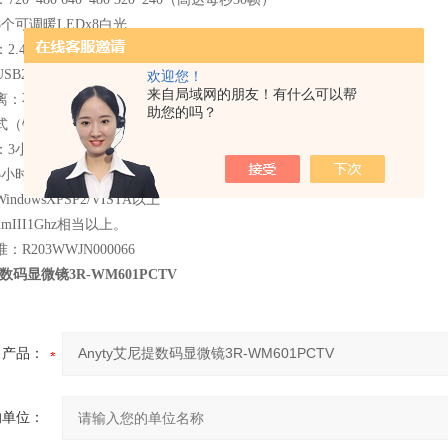
个可调暖LEDx8白光
2.4GHz无线电系统（发送/接收器）
B2.0
欢迎您！
来自局域网的朋友！有什么可以帮
离：不小于5米
助您的吗？
式（锂离子聚合物电池）
：3小时左右
5小时左右
dowsXPSP2/VISTA以上
iumIII1Ghz相当以上。
R203WWJN000066
提数码显微镜3R-WM601PCTV
产品：
的单位：