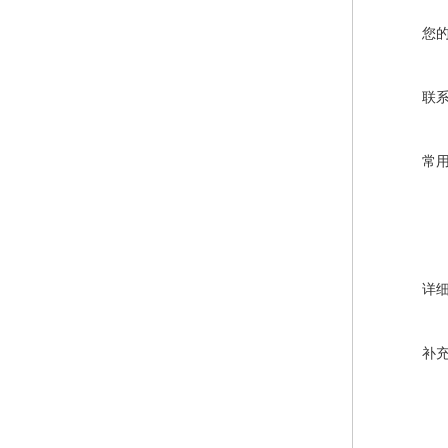
您
联
常
详
补