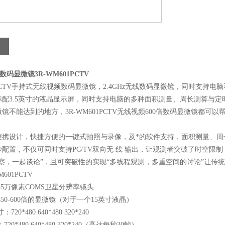
提数码显微镜3R-WM601PCTV
01PCTV手持式无线视频数码显微镜，2.4GHz无线数码显微镜，同时支持电脑
标配3.5英寸的液晶显示屏，同时支持电脑的多种面积测量、周长测算与定
镜不能达到的地方，3R-WM601PCTV无线视频600倍数码显微镜都可
便携设计，快捷方便的一键式拍照与录像，及*的软件支持，面积测量、周
配置，不仅可同时支持PC/TV双向无 线 输出，让观测者突破了时空
察，一起谈论”，且可突破性的实现“多线程观测，多重空间的讨论”让传
601PCTV
5万像素COMS卫星分辨率镜头
50-600倍的显微镜（对于一个15英寸液晶）
0*480 640*480 320*240
0*480 640*480 320*240（高达每秒30帧）