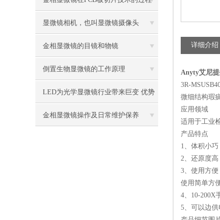
控制中的作用
显微镜相机，也叫显微镜摄像头
详细介绍
金相显微镜的目镜和物镜
倒置生物显微镜的工作原理
Anyty艾尼提
3R-MSU
LED为光学显微镜行业带来巨变 优势
微细结构瑕
应用领域
比传统卤素更明显
金相显微镜操作及日常维护保养
适用于工业
产品特点
1、体积小巧
2、还原度高
3、使用方
使用简单方
4、10-2
5、可以边
产品细节图