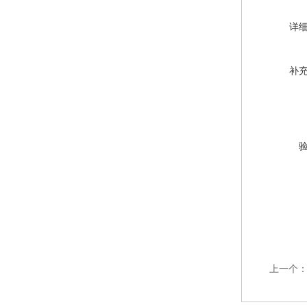
详
补
上一个