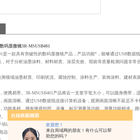
数码显微镜3R-MSUSB401
SB401是一款具有突破性的数码显微镜产品，产品功能*，能够通过USB数据
疵，对于分析油墨涂料、材料材质、涂层失效、瑕疵等质量检测问题非常
检测领域油墨材质、印刷状况、腐蚀控制、涂料生产、装饰涂料、建材表
，便携易带。3R-MSUSB401产品将近一支签字笔大小，可以随身携带
，画面清晰。通过USB数据线连接计算机设备，观测画面清晰不延迟不卡顿
便，功能多样。拥有微观拍照、录像、标定测量等功能，测量功能精准，拥
便。
00X手动调节倍率，适用于不同的观测环境，满足多样化需求。
欢迎您！
来自局域网的朋友！有什么可以帮
供电边使用。工作时间长，可长时间应用于微观检测。
助您的吗？
片