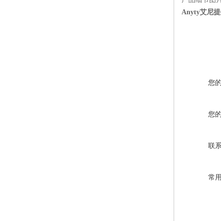
Anyty艾尼提
您
您
联
常