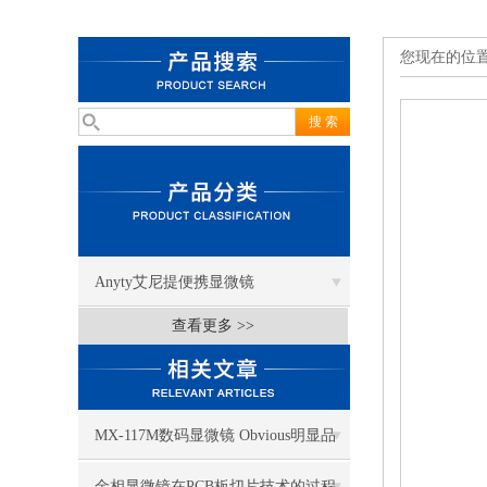
您现在的位
Anyty艾尼提便携显微镜
查看更多 >>
MX-117M数码显微镜 Obvious明显品
牌值得推荐
金相显微镜在PCB板切片技术的过程