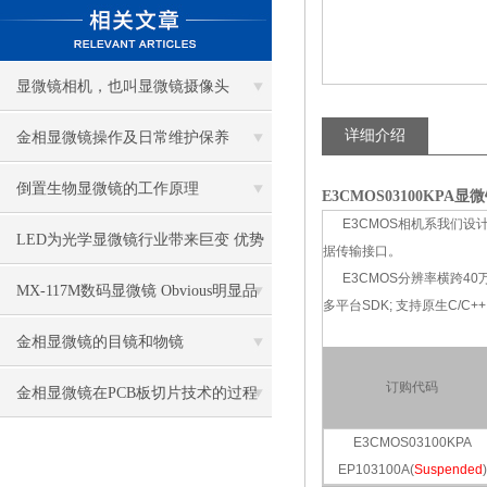
显微镜相机，也叫显微镜摄像头
详细介绍
金相显微镜操作及日常维护保养
倒置生物显微镜的工作原理
E3CMOS03100KPA
E3CMOS相机系我们设计的一
LED为光学显微镜行业带来巨变 优势
据传输接口。
E3CMOS分辨率横跨40万~2
比传统卤素更明显
MX-117M数码显微镜 Obvious明显品
多平台SDK; 支持原生C/C++,
牌值得推荐
金相显微镜的目镜和物镜
订购代码
金相显微镜在PCB板切片技术的过程
控制中的作用
E3CMOS03100KPA
EP103100A(
Suspended
)