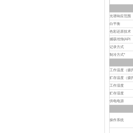
光谱响应范围
白平衡
色彩还原技术
捕获/控制API
记录方式
制冷方式*
工作温度（摄
贮存温度（摄
工作湿度
贮存湿度
供电电源
操作系统