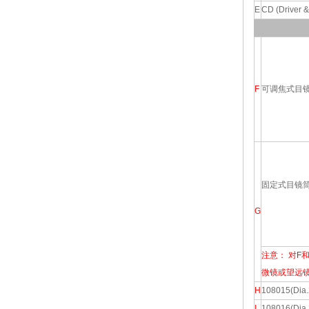
E
CD (Driver &
F
可调焦式目
固定式目镜
G
注意： 对F
微镜或望远镜
H
108015(D
I
108016(Di