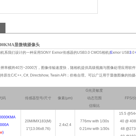
0000KMA显微镜摄像头
系我们设计的一种采用SONY Exmor传感器的USB3.0 CMOS相机(
E
xmor USB
3
.0
率横跨40万~2000万，图像传输速度快，随相机提供高级视频与图像处理应用软件ToupView;
持原生C/C++, C#, Directshow, Twain API；价格合理。可以广泛用于显微图像的拍摄
G光灵敏度
代码
传感器型号/尺寸
像素(μm)
动态范围
FPS/
信噪比
15.5 @54
0000KMA
20M/IMX183(M)
776mv with 1/30s
40 @ 40
000A
2.4x2.4
1"(13.06x8.76)
0.21mv with 1/30s
48 @273
w
)