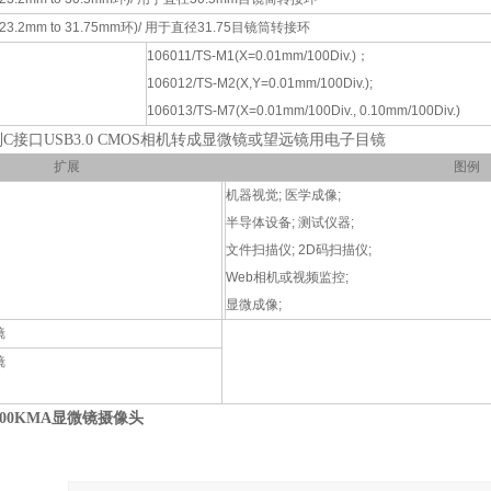
a.23.2mm to 31.75mm环)/ 用于直径31.75目镜筒转接环
106011/TS-M1(X=0.01mm/100Div.)；
106012/TS-M2(X,Y=0.01mm/100Div.);
106013/TS-M7(X=0.01mm/100Div., 0.10mm/100Div.)
列C接口USB3.0 CMOS相机转成显微镜或望远镜用电子目镜
扩展
图例
机器视觉; 医学成像;
半导体设备; 测试仪器;
文件扫描仪; 2D码扫描仪;
Web相机或视频监控;
显微成像;
镜
镜
0000KMA显微镜摄像头