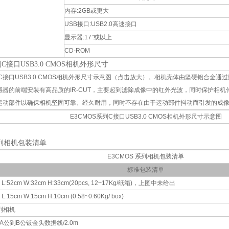
内存:2GB或更大
USB接口:USB2.0高速接口
显示器:17”或以上
CD-ROM
列C接口USB3.0 CMOS相机外形尺寸
列C接口USB3.0 CMOS相机外形尺寸示意图（点击放大）。相机壳体由坚硬铝合金
感器的前端安装有高品质的IR-CUT，主要起到滤除成像中的红外光波，同时保护相
运动部件以确保相机坚固可靠、经久耐用，同时不存在由于运动部件抖动而引发的成
E3CMOS系列C接口USB3.0 CMOS相机外形尺寸示意图
系列相机包装清单
E3CMOS 系列相机包装清单
标准包装清单
52cm W:32cm H:33cm(20pcs, 12~17Kg/纸箱)，上图中未给出
5cm W:15cm H:10cm (0.58~0.60Kg/ box)
系列相机
0 A公到B公镀金头数据线/2.0m