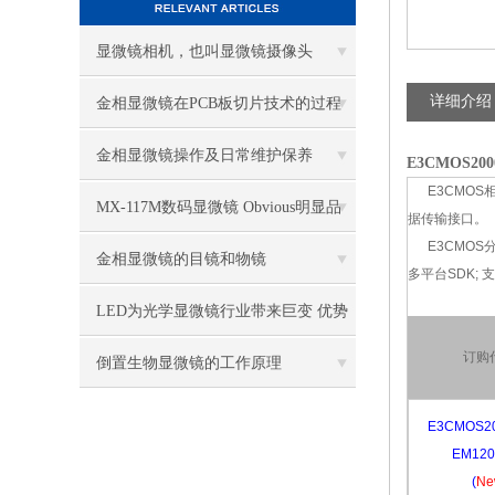
显微镜相机，也叫显微镜摄像头
详细介绍
金相显微镜在PCB板切片技术的过程
控制中的作用
金相显微镜操作及日常维护保养
E3CMOS2
E3CMOS相机
MX-117M数码显微镜 Obvious明显品
据传输接口。
E3CMOS分辨
牌值得推荐
金相显微镜的目镜和物镜
多平台SDK; 支
LED为光学显微镜行业带来巨变 优势
订购
比传统卤素更明显
倒置生物显微镜的工作原理
E3CMOS2
EM120
​(
Ne