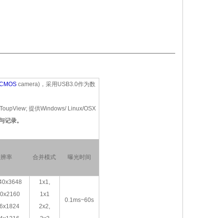
CMOS
camera)，采用USB3.0作为数
 提供Windows/ Linux/OSX
与记录。
分辨率
合并模式
曝光时间
40x3648
1x1,
80x2160
1x1
0.1ms~60s
6x1824
2x2,