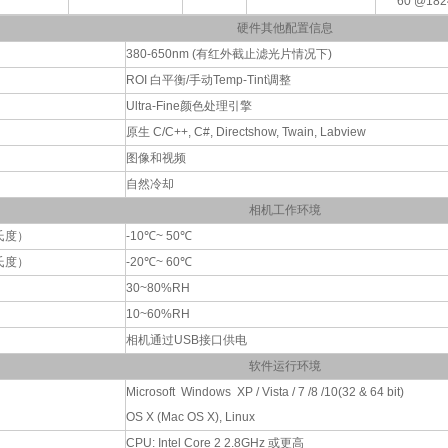
60 @182
硬件其他配置信息
380-650nm (有红外截止滤光片情况下)
ROI 白平衡/手动Temp-Tint调整
Ultra-Fine颜色处理引擎
原生 C/C++, C#, Directshow, Twain, Labview
图像和视频
自然冷却
相机工作环境
氏度）
-10℃~ 50℃
氏度）
-20℃~ 60℃
30~80%RH
10~60%RH
相机通过USB接口供电
软件运行环境
Microsoft
Windows XP / Vista / 7 /8 /10(32 & 64 bit)
OS X (Mac OS X), Linux
CPU: Intel Core 2 2.8GHz 或更高