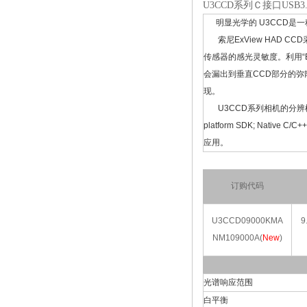
U3CCD系列Ｃ接口USB3.
明显光学的 U3CCD是一
索尼ExView HAD 
传感器的感光灵敏度。利用“
会漏出到垂直CCD部分的弥
现。
U3CCD系列相机的分辨横跨14
platform SDK; Nativ
应用。
订购代码
U3CCD09000KMA
9
NM109000A(
New
)
光谱响应范围
白平衡