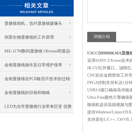
显微镜相机，也叫显微镜摄像头
详细介绍
倒置生物显微镜的工作原理
MX-117M数码显微镜 Obvious明显品
U3CCD09000KMA显
采用SONY EXview技
牌值得推荐
金相显微镜操作及日常维护保养
IR-CU红外窗口，滤除
CNC铝合金精密加工外壳
金相显微镜在PCB板切片技术的过程
FPGA控制支持长达1分
USB3.0接口确保高传输
控制中的作用
金相显微镜的目镜和物镜
Ultra-Fine颜色引擎确
随相机提供高级视频与图像处
LED为光学显微镜行业带来巨变 优势
提供Windows/Linux/O
支持原生C/C++, C#/VB, Dir
比传统卤素更明显