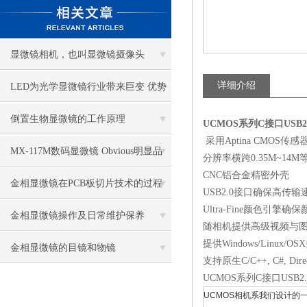
显微镜相机，也叫显微镜摄像头
详细介绍
LED为光学显微镜行业带来巨变 优势
比传统卤素更明显
倒置生物显微镜的工作原理
UCMOS系列C接口USB
采用Aptina CMOS传
MX-117M数码显微镜 Obvious明显品
分辨率横跨0.35M~14M
CNC铝合金精密外壳
牌值得推荐
金相显微镜在PCB板切片技术的过程
USB2.0接口确保高传输
Ultra-Fine颜色引擎确
控制中的作用
金相显微镜操作及日常维护保养
随相机提供高级视频与图像处
提供Windows/Linux/O
金相显微镜的目镜和物镜
支持原生C/C++, C#, Direct
UCMOS系列C接口USB2.
UCMOS相机系我们设计的一