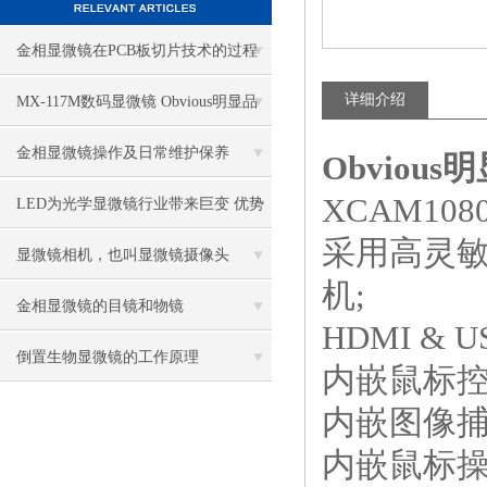
金相显微镜在PCB板切片技术的过程
控制中的作用
详细介绍
MX-117M数码显微镜 Obvious明显品
牌值得推荐
金相显微镜操作及日常维护保养
Obviou
XCAM108
LED为光学显微镜行业带来巨变 优势
采用高灵敏度
比传统卤素更明显
显微镜相机，也叫显微镜摄像头
机;
金相显微镜的目镜和物镜
HDMI &
倒置生物显微镜的工作原理
内嵌鼠标控
内嵌图像捕
内嵌鼠标操