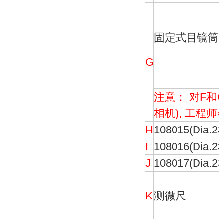
固定式目镜筒
G
注意： 对F
相机), 工
H
108015(Di
I
108016(Di
J
108017(Di
K
测微尺