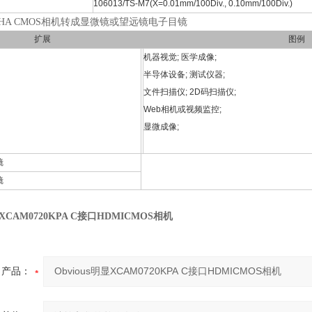
106013/TS-M7(X=0.01mm/100Div., 0.10mm/100Div.)
0PHA CMOS相机转成显微镜或望远镜电子目镜
扩展
图例
机器视觉; 医学成像;
半导体设备; 测试仪器;
文件扫描仪; 2D码扫描仪;
Web相机或视频监控;
显微成像;
镜
镜
显XCAM0720KPA C接口HDMICMOS相机
产品：