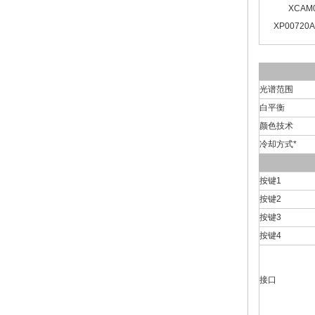
XCAM
XP00720A
光谱范围
白平衡
颜色技术
冷却方式*
按键1
按键2
按键3
按键4
接口