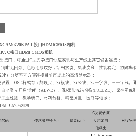
显XCAM0720KPA C接口HDMICMOS相机
KPA C接口HDMI CMOS相机
输出接口，可通过C型光学接口快速实现与生产线上其它设备连接；
、清晰无闪烁、色彩还原度好，结构紧凑、集成度高、性能稳定、故障率
20（720P）分辨率可方便连接目前市场上的高清显示器；
功能设置，OSD样式有：刻度尺、双横线、双竖线、双十字线、三十字线。
自动曝光开启/关闭（AEWB）、视频流/冻结切换(FREEZE)、保存图像到S
于工业检测、教学研究、材料分析、精密测量、医疗等领域；
DMI CMOS相机
G光灵敏度
购代码
传感器型号/尺寸
像素(μm)
动态范围
FPS/分
信噪比