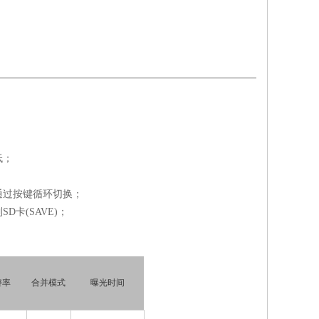
低；
通过按键循环切换；
D卡(SAVE)；
辨率
合并模式
曝光时间