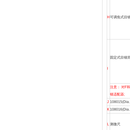
H
可调焦式目
固定式目镜
I
注意： 对F
镜适配器;
J
108015(D
K
108016(Di
L
测微尺