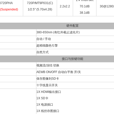
1.4 V/lux-sec
0720PHA
720P/MT9P031(C)
2.2x2.2
70.1dB
30@1280
(Suspended)
1/2.5" (5.70x4.28)
38.1dB
硬件配置
380-650nm (有红外截止滤光片)
自动 / 手动
超精细颜色引擎
自然方式
接口与按键功能
视频流/冻结 切换
AEWB ON/OFF 自动白平衡 开/关
保存图像到SD卡
十字线显示开关
1X HDMI输出接口
1X SD卡
1X 电源插口
1X 线控存图接口