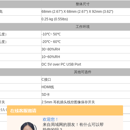
整体尺寸
 高
68mm (2.67") X 68mm (2.67") X 92mm (3.62")
0.25 kg (0.55lbs)
工作环境
氏度）
-10℃~ 50℃
氏度）
-20℃~ 60℃
30~80%RH
10~60%RH
DC 5V over PC USB Port
其他可选件
C接口
HDMI线
SD卡
开关
2.5mm 耳机插头线控图像保存开关
0PHA C接口HDMI CMOS相机尺寸示意图
XCAM0720PHA C接口HDMI CMOS相机尺寸示意图
欢迎您！
来自局域网的朋友！有什么可以帮
助您的吗？