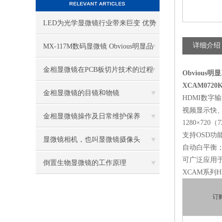
LED为光学显微镜行业带来巨变 优势
比传统卤素更明显
详细介绍
MX-117M数码显微镜 Obvious明显品
牌值得推荐
金相显微镜在PCB板切片技术的过程
Obvious明
XCAM0720
控制中的作用
金相显微镜的目镜和物镜
HDMI数字
视频显示快
金相显微镜操作及日常维护保养
1280×7
支持OSD
显微镜相机，也叫显微镜摄像头
自动白平衡；
可广泛应用
倒置生物显微镜的工作原理
XCAM系列H
订