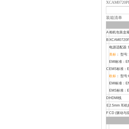
XCAM072
装箱清单
A
相机包装盒规格 :
B
XCAM0720
电源适配器: 输入
美标
： 型号: 
EMI标准：EN55
C
EMS标准：EN6
欧标
： 型号:G
EMI标准：EN55
EMS标准：EN6
D
HDMI线
E
2.5mm 
F
CD (驱动与应