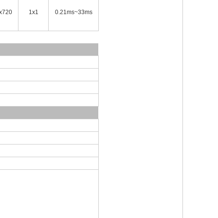
x720
1x1
0.21ms~33ms