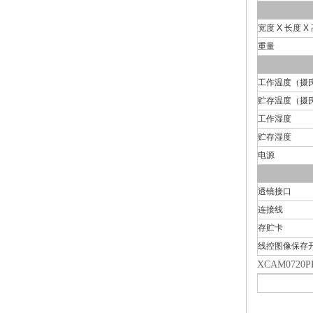
宽度 X 长度 X
重量
工作温度（摄
贮存温度（摄
工作湿度
贮存湿度
电源
透镜接口
连接线
存贮卡
线控图像保存
XCAM072