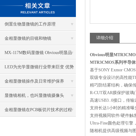
倒置生物显微镜的工作原理
详细介绍
金相显微镜的目镜和物镜
MX-117M数码显微镜 Obvious明显品
Obvious明显MTR3CM
MTR3CMOS系列半导体制
牌值得推荐
LED为光学显微镜行业带来巨变 优势
基于SONY Exmor C
双级专业设计的高性能T
比传统卤素更明显
金相显微镜操作及日常维护保养
精巧防结雾结构，确保
R-CUT双AR膜保护玻璃
显微镜相机，也叫显微镜摄像头
高速USB3..0接口，传输速度
支持长达1小时的精准曝
金相显微镜在PCB板切片技术的过程
支持视频同软件/硬件触
Ultra-Fine颜色处理
控制中的作用
随相机提供高级视频与图像处