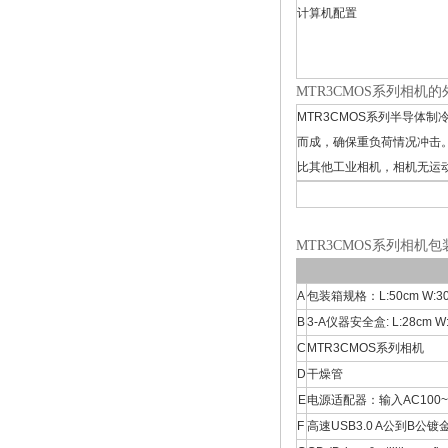
计算机配置
MTR3CMOS系列相机
MTR3CMOS系列半导体
而成，确保重负荷情况冲击。
比其他工业相机，相机无运
MTR3CMOS系列相机包
A
包装箱规格：L:50cm W:30cm
B
3-A仪器安全盒: L:28cm W:2
C
MTR3CMOS系列相机
D
干燥管
E
电源适配器：输入AC100~240
F
高速USB3.0 A公到B公镀