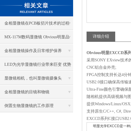
金相显微镜在PCB板切片技术的过程
控制中的作用
详细介绍
MX-117M数码显微镜 Obvious明显品
牌值得推荐
金相显微镜操作及日常维护保养
Obvious明显EXCCD系
采用SONY EXview技
LED为光学显微镜行业带来巨变 优势
CNC铝合金外壳;
FPGA控制支持长达4分
比传统卤素更明显
显微镜相机，也叫显微镜摄像头
USB2.0接口确保高传输
Ultra-Fine颜色引擎确
金相显微镜的目镜和物镜
随相机提供高级视频与图像处
提供Windows/Linux/O
倒置生物显微镜的工作原理
支持原生C/C++, C#, Direct
EXCCD系列C接口USB2.
明显光学EXCCD是一种