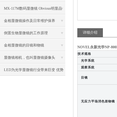
控制中的作用
MX-117M数码显微镜 Obvious明显品
牌值得推荐
金相显微镜操作及日常维护保养
详细介绍
倒置生物显微镜的工作原理
金相显微镜的目镜和物镜
NOVEL永新光学NP-8
技术规格
显微镜相机，也叫显微镜摄像头
光学系统
观察系统
LED为光学显微镜行业带来巨变 优势
目镜
比传统卤素更明显
无应力平场消色差物镜