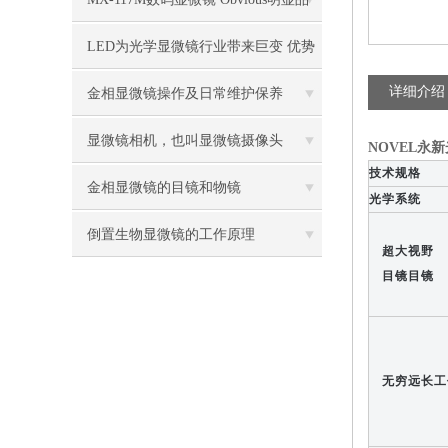
牌值得推荐
LED为光学显微镜行业带来巨变 优势
比传统卤素更明显
详细介绍
金相显微镜操作及日常维护保养
显微镜相机，也叫显微镜摄像头
NOVEL永新
技术规格
金相显微镜的目镜和物镜
光学系统
倒置生物显微镜的工作原理
超大视野
目镜目镜
无穷远长工