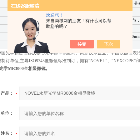
铰链式双目观察头，45°倾斜，瞳距48-75mm, 分
12V/50W卤素灯，预置中心、亮度连续可调
欢迎您！
粗微动同轴调焦，微调格值2μm，粗动松紧调节，
来自局域网的朋友！有什么可以帮
助您的吗？
内向式五孔转换器
矩形双层活动平台 226X178mm，移动范围40mm
明场、偏光
中国光学精密仪器及核心光学部件供应商、高新技术企业、中国仪器仪表
订单位,主导ISO9345显微镜标准制订，拥有“NOVEL”、“NEXCOPE”
光学MR3000金相显微镜
。
产品：
的单位：
的姓名：