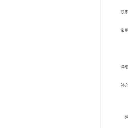
联
常
详
补