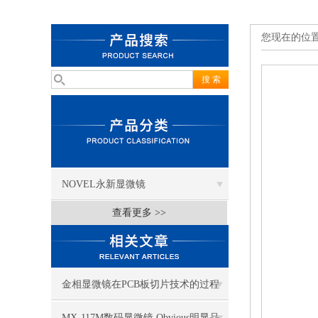
您现在的位
NOVEL永新显微镜
查看更多 >>
金相显微镜在PCB板切片技术的过程
控制中的作用
MX-117M数码显微镜 Obvious明显品