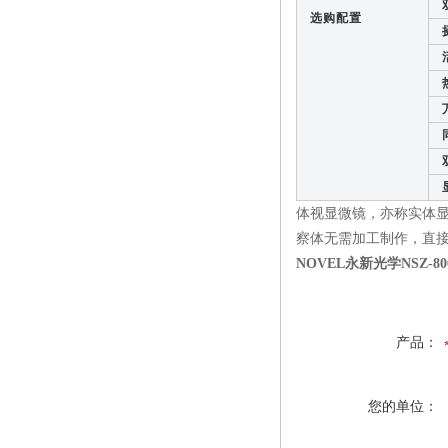
双
选购配置
摄
活
万
同
双
显
体视显微镜，亦称实体
察体无需加工制作，直接
NOVEL永新光学NSZ-
产品：
您的单位：