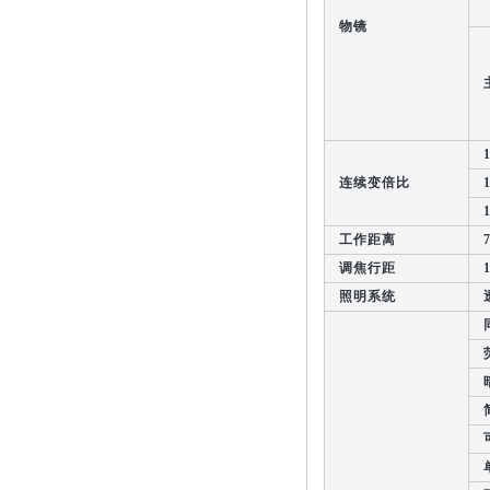
物镜
主
1:
连续变倍比
1:
1
工作距离
7
调焦行距
1
照明系统
透
同
荧
暗
简
可
单