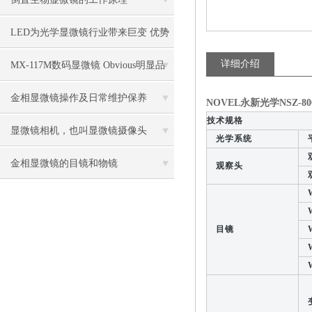
LED为光学显微镜行业带来巨变 优势
比传统卤素更明显
详细介绍
MX-117M数码显微镜 Obvious明显品
牌值得推荐
金相显微镜操作及日常维护保养
NOVEL永新光学NSZ-
技术规格
显微镜相机，也叫显微镜摄像头
光学系统
平
双
金相显微镜的目镜和物镜
观察头
双
W
W
目镜
W
W
W
变