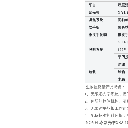
平台
双层活
聚光镜
NA1.
调焦系统
同轴粗微
扶手板
黑色扶
橡皮手轮套
橡皮手
S-LE
照明系统
100V-
平凹反
泡沫
包装
纸箱
木箱
生物显微镜产品特点：
1、无限远光学系统，提
2、创新的物体机构、
3、无限远平场长工作
4、配备标准相衬环板，
NOVEL永新光学XSZ-