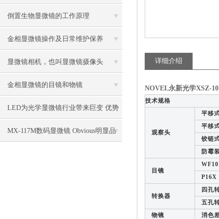
控制中的作用
倒置生物显微镜的工作原理
金相显微镜操作及日常维护保养
详细介绍
显微镜相机，也叫显微镜摄像头
金相显微镜的目镜和物镜
NOVEL永新光学XSZ-1
技术规格
LED为光学显微镜行业带来巨变 优势
平移式
平移式
比传统卤素更明显
MX-117M数码显微镜 Obvious明显品
观察头
铰链式
防霉装
牌值得推荐
WF10
目镜
P16X
四孔转
转换器
五孔转
物镜
消色差物