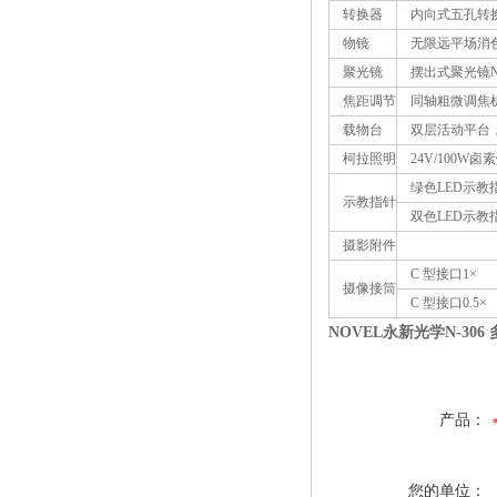
转换器
内向式五孔转
物镜
无限远平场消色差物
聚光镜
摆出式聚光镜NA0.
焦距调节
同轴粗微调焦机构
载物台
双层活动平台，尺寸
柯拉照明
24V/100W卤
绿色LED示教
示教指针
双色LED示教
摄影附件
C 型接口1×
摄像接筒
C 型接口0.5×
NOVEL永新光学N-30
产品：
您的单位：