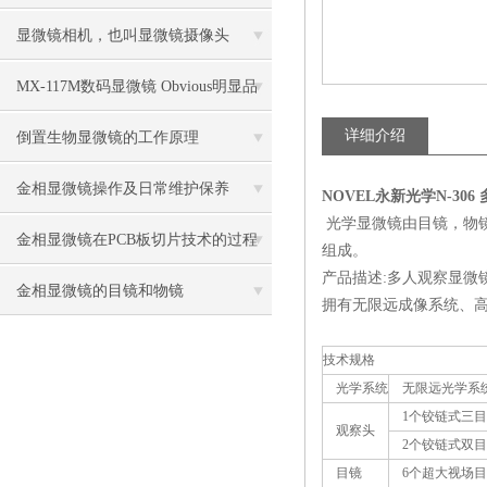
比传统卤素更明显
显微镜相机，也叫显微镜摄像头
MX-117M数码显微镜 Obvious明显品
牌值得推荐
详细介绍
倒置生物显微镜的工作原理
金相显微镜操作及日常维护保养
NOVEL永新光学N-30
光学显微镜由目镜，物
金相显微镜在PCB板切片技术的过程
组成。
产品描述:多人观察显微
控制中的作用
金相显微镜的目镜和物镜
拥有无限远成像系统、高
技术规格
光学系统
无限远光学系
1个铰链式三目头，
观察头
2个铰链式双目头，
目镜
6个超大视场目镜 