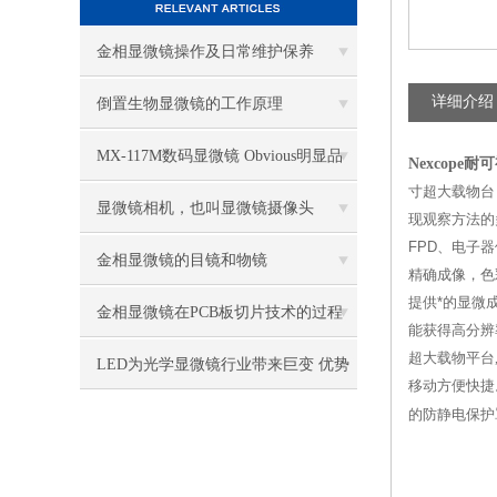
金相显微镜操作及日常维护保养
详细介绍
倒置生物显微镜的工作原理
MX-117M数码显微镜 Obvious明显品
Nexcope
寸超大载物台
牌值得推荐
显微镜相机，也叫显微镜摄像头
现观察方法的
FPD、电子
金相显微镜的目镜和物镜
精确成像，色
提供*的显微成
金相显微镜在PCB板切片技术的过程
能获得高分辨
超大载物平台
控制中的作用
LED为光学显微镜行业带来巨变 优势
移动方便快捷
比传统卤素更明显
的防静电保护