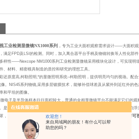
耐可视工业检测显微镜NX1000系列
，
专为工业大面积观察需求设计——大面积观察需
，满足FPD及LSI的检测。同时，加入离合器平台手柄及物镜转换等人性化部
多样性——Nexcope NM1000系列工业检测显微镜采用模块化设计，可实
器件、材料、精密模具制造的质控和研究的理想工具。
彩还原度高
,
柯勒照明
,
*的显微照明系统--柯勒照明，提供明亮均匀的视场。配合
像。NIS45系列物镜
,
采用多层镀膜技术，能够补偿球差及从紫外到近红外的色
率和平坦的图像。
,
微电子及半导体样本往往面积较大，普通的金相显微镜平台不能满足它们的观察
。是大面积工业样本显微观察的理想工具。防静电保护罩
,
工业样本往往惧怕浮
Nexcope耐
罩，更大程度杜绝浮尘与落尘。保护样本，使检验结果更精确。
欢迎您！
来自局域网的朋友！有什么可以帮
助您的吗？