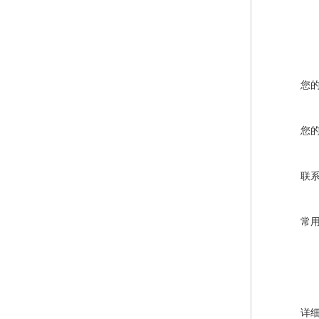
您
您
联
常
详