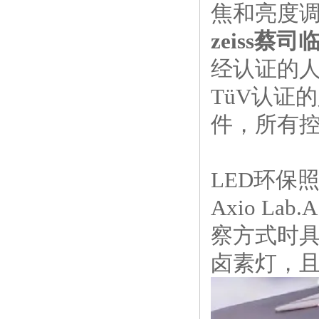
焦和亮度
zeiss
蔡司
经认证的
T
ü
V
认证的
件，所有
LED
环保
Axio Lab.A
察方式时
卤素灯，