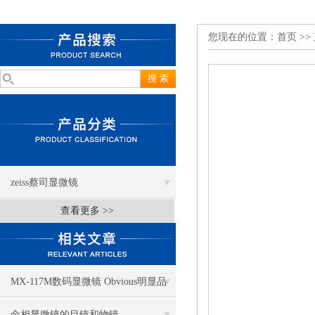
您现在的位置：
首页
>>
zeiss蔡司显微镜
查看更多 >>
MX-117M数码显微镜 Obvious明显品
牌值得推荐
金相显微镜的目镜和物镜