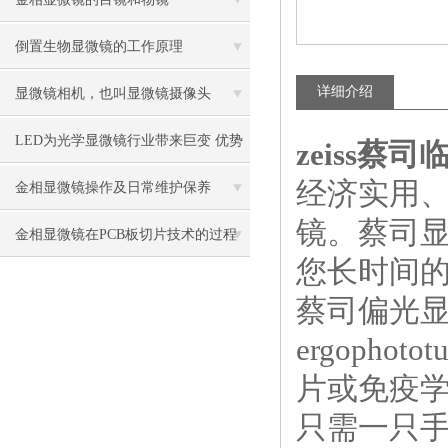
倒置生物显微镜的工作原理
详细介绍
显微镜相机，也叫显微镜摄像头
LED为光学显微镜行业带来巨变 优势
zeiss
经济实用
比传统卤素更明显
金相显微镜操作及日常维护保养
镜。蔡司
金相显微镜在PCB板切片技术的过程
您长时间
控制中的作用
蔡司偏光
ergophotot
片或免疫
只需一只