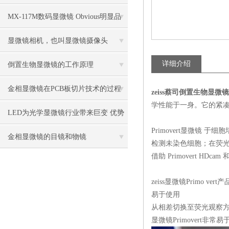
MX-117M数码显微镜 Obvious明显品
牌值得推荐
显微镜相机，也叫显微镜摄像头
详细介绍
倒置生物显微镜的工作原理
金相显微镜在PCB板切片技术的过程
zeiss
蔡司倒置生物显微镜
学性能于一身。它的紧
控制中的作用
LED为光学显微镜行业带来巨变 优势
Primovert
显微镜
于细胞
比传统卤素更明显
金相显微镜的目镜和物镜
检测未染色细胞；在荧
借助
Primovert HDcam
zeiss
显微镜
Primo vert
产
易于使用
从相差切换至荧光观察
显微镜
Primovert
非常易