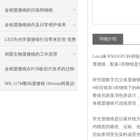
金相显微镜的目镜和物镜
金相显微镜操作及日常维护保养
详细介绍
LED为光学显微镜行业带来巨变 优势
比传统卤素更明显
倒置生物显微镜的工作原理
Leica
徕卡
M165FC
科研级
显微镜，配备
1
倍物镜是
金相显微镜在PCB板切片技术的过程
研究级数字式立体显微
控制中的作用
MX-117M数码显微镜 Obvious明显品
0
倍目镜加
1
倍物镜下的
整体光路复消色差设计，z
牌值得推荐
体视显微镜可连续变倍
荧光显微镜是以紫外线
内物质的吸收、运输、
但如果用荧光染料或荧