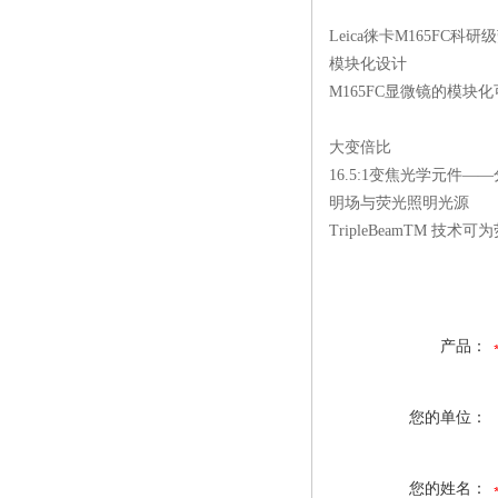
Leica
徕卡
M165FC
科研级
模块化设计
M165FC
显微镜的模块化
大变倍比
16.5:1
变焦光学元件——分
明场与荧光照明光源
TripleBeamTM
技术可为
产品：
您的单位：
您的姓名：