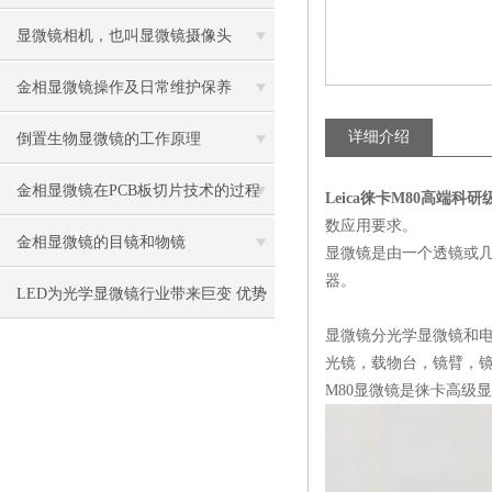
牌值得推荐
显微镜相机，也叫显微镜摄像头
金相显微镜操作及日常维护保养
详细介绍
倒置生物显微镜的工作原理
金相显微镜在PCB板切片技术的过程
Leica
徕卡
M80
高端科研
数应用要求。
控制中的作用
金相显微镜的目镜和物镜
显微镜是由一个透镜或
器。
LED为光学显微镜行业带来巨变 优势
显微镜分光学显微镜和
比传统卤素更明显
光镜，载物台，镜臂，
M80
显微镜是徕卡高级显