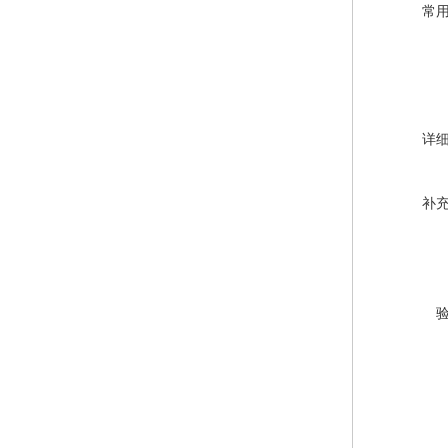
常
详
补