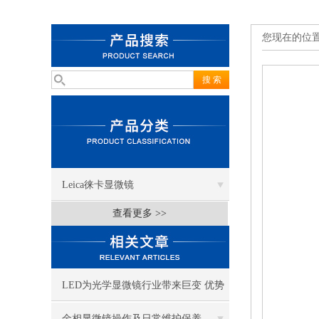
您现在的位
Leica徕卡显微镜
查看更多 >>
LED为光学显微镜行业带来巨变 优势
比传统卤素更明显
金相显微镜操作及日常维护保养