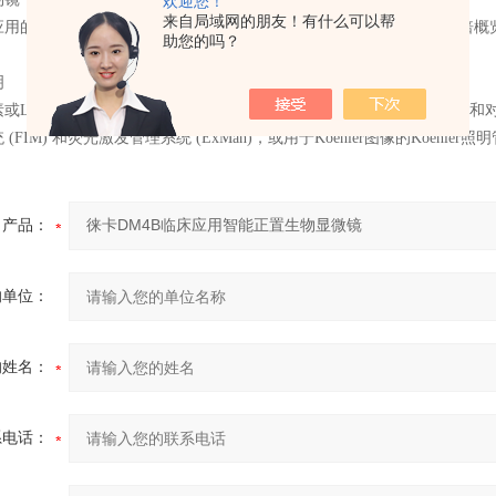
欢迎您！
来自局域网的朋友！有什么可以帮
应用的物镜–有
300
多种的光学器件可供选择。仅举一例：使用*的
1.25
倍概
助您的吗？
明
素或
LED
照明，轻松摄取画质达到出版要求的图像，使用照明（光强）和
统
(FIM)
和荧光激发管理系统
(ExMan)
，或用于
Koehler
图像的
Koehler
照明
产品：
的单位：
的姓名：
系电话：