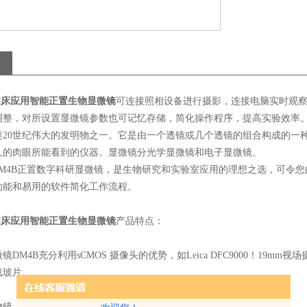
临床应用智能正置生物显微镜
可连接照相设备进行摄影，连接电脑实时观
调整，对所设置显微镜参数也可记忆存储，简化操作程序，提高实验效率
类
20
世纪伟大的发明物之一。它是由一个透镜或几个透镜的组合构成的一
人的肉眼所能看到的仪器。显微镜分光学显微镜和电子显微镜。
DM4B
正置数字科研显微镜，是生物研究和实验室应用的理想之选，可令您
功能和易用的软件简化工作流程。
临床应用智能正置生物显微镜
产品特点：
微镜
DM4B
充分利用
sCMOS
摄像头的优势，如
Leica DFC9000
！
19mm
视场
载玻片。
物镜