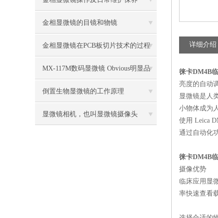
金相显微镜的目镜和物镜
详细介绍
金相显微镜在PCB板切片技术的过程
控制中的作用
MX-117M数码显微镜 Obvious明显品
徕卡
DM4B
亮度的自动
牌值得推荐
倒置生物显微镜的工作原理
显微镜是人
小物体成为
显微镜相机，也叫显微镜摄像头
使用
Leica 
通过自动化
徕卡
DM4B
摄像优势
临床应用显
率快速查看
选择合适的