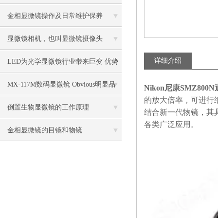
控制中的作用
金相显微镜操作及日常维护保养
显微镜相机，也叫显微镜摄像头
详细介绍
LED为光学显微镜行业带来巨变 优势
比传统卤素更明显
MX-117M数码显微镜 Obvious明显品
Nikon尼康SMZ80
的放大倍率，可进行
牌值得推荐
倒置生物显微镜的工作原理
结合新一代物镜，其
各类广泛应用。
金相显微镜的目镜和物镜